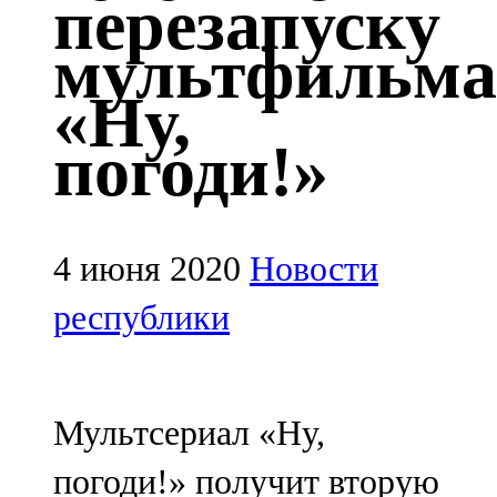
перезапуску
Казан
мультфильма
91,5 FM
«Ну,
Кайбыч
погоди!»
106,1 FM
Кама тамагы
71,51 FM
4 июня 2020
Новости
Кукмара
республики
107,9 FM
Лениногорский
Мультсериал «Ну,
102,1 FM
погоди!» получит вторую