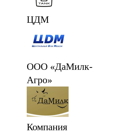
ЦДМ
ООО «ДаМилк-
Агро»
Компания