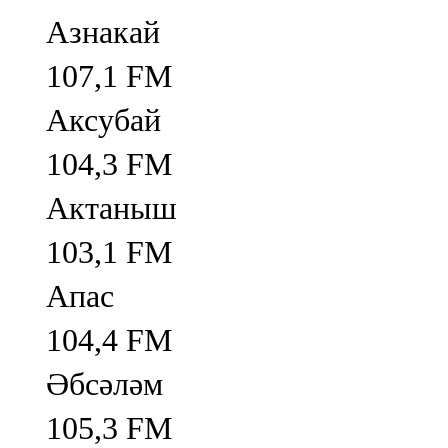
Азнакай
107,1 FM
Аксубай
104,3 FM
Актаныш
103,1 FM
Апас
104,4 FM
Әбсәләм
105,3 FM