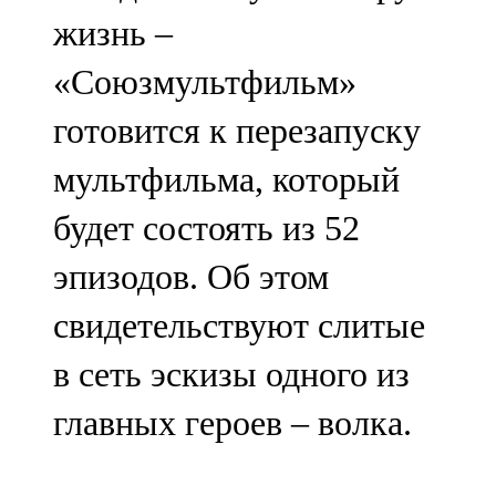
Мамадыш
жизнь –
106,2 FM
«Союзмультфильм»
Минзәлә
готовится к перезапуску
107,3 FM
мультфильма, который
Мөслим
будет состоять из 52
100,0 FM
эпизодов. Об этом
Нурлат
свидетельствуют слитые
104,7 FM
в сеть эскизы одного из
Олы Әтнә
главных героев – волка.
71,42 FM
Сарман