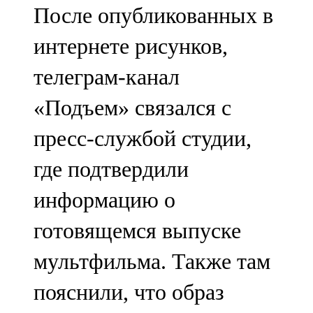
После опубликованных в
107,8 FM
интернете рисунков,
Теләче
телеграм-канал
106,1 FM
«Подъем» связался с
Түбән Кама
пресс-службой студии,
102,6 FM
где подтвердили
Чирмешән
информацию о
107,7 FM
готовящемся выпуске
Чистай
мультфильма. Также там
103,0 FM
пояснили, что образ
Чүпрәле