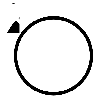
Әлмәт
92,9 FM
Базарлы матак
107,1 FM
Балык бистәсе
104,9 FM
Баулы
107,5 FM
Биләр
101,7 FM