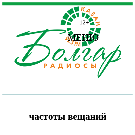
12+
МЕНЮ
частоты вещаний