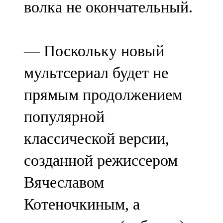
волка не окончательный.
91,0 FM
Шәмәрдән
— Поскольку новый
102,3 FM
мультсериал будет не
Яңа чишмә
прямым продолжением
107,0 FM
популярной
Яр Чаллы
классической версии,
105,5 FM
созданной режиссером
Вячеславом
Котеночкиным, а