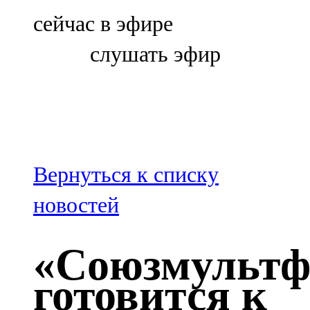
Болгар
сейчас в эфире
106,0 FM
слушать эфир
Бөгелмә
101,7 FM
Буа
100,3 FM
Вернуться к списку
Зәй
новостей
106,6 FM
«Союзмульт
Кадыбаш
готовится к
105,2 FM