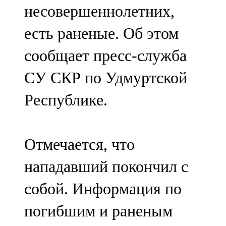
несовершеннолетних,
107,8 FM
есть раненые. Об этом
Теләче
сообщает пресс-служба
106,1 FM
СУ СКР по Удмуртской
Түбән Кама
Республике.
102,6 FM
Чирмешән
Отмечается, что
107,7 FM
нападавший покончил с
Чистай
собой. Информация по
103,0 FM
погибшим и раненым
Чүпрәле