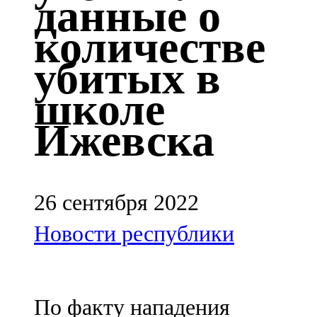
данные о
Казан
количестве
91,5 FM
убитых в
Кайбыч
школе
106,1 FM
Ижевска
Кама тамагы
71,51 FM
Кукмара
26 сентября 2022
107,9 FM
Новости республики
Лениногорский
102,1 FM
По факту нападения