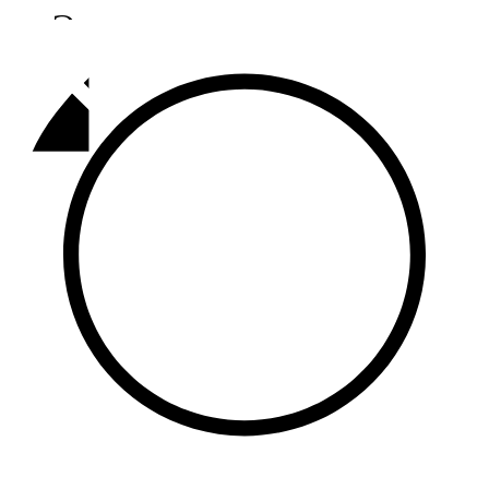
Әлмәт
92,9 FM
Базарлы матак
107,1 FM
Балык бистәсе
104,9 FM
Баулы
107,5 FM
Биләр
101,7 FM