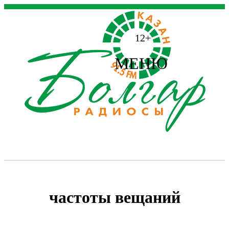
12+
МЕНЮ
частоты вещаний