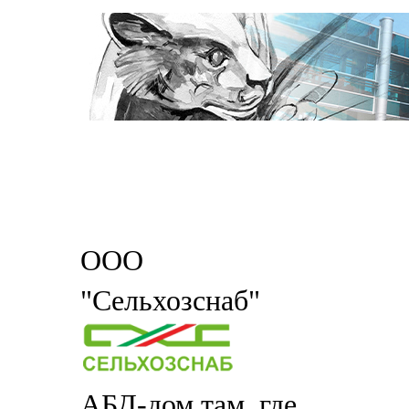
ООО
"Сельхозснаб"
АБД-дом там, где