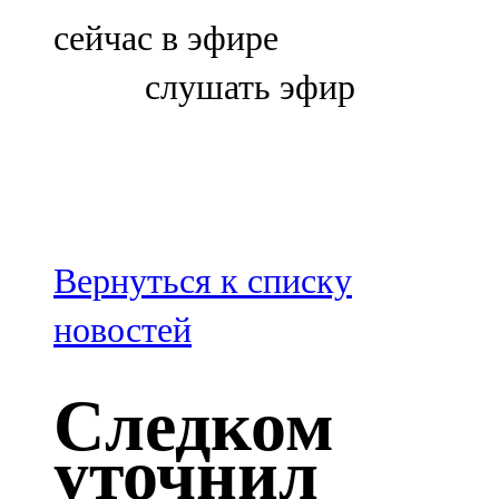
Болгар
сейчас в эфире
106,0 FM
слушать эфир
Бөгелмә
101,7 FM
Буа
100,3 FM
Вернуться к списку
Зәй
новостей
106,6 FM
Следком
Кадыбаш
уточнил
105,2 FM