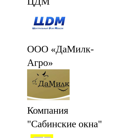
ЦДМ
ООО «ДаМилк-
Агро»
Компания
"Сабинские окна"