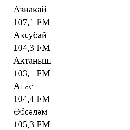
Азнакай
107,1 FM
Аксубай
104,3 FM
Актаныш
103,1 FM
Апас
104,4 FM
Әбсәләм
105,3 FM