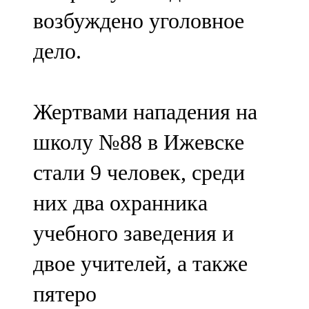
Мамадыш
возбуждено уголовное
106,2 FM
дело.
Минзәлә
107,3 FM
Жертвами нападения на
Мөслим
школу №88 в Ижевске
100,0 FM
стали 9 человек, среди
Нурлат
них два охранника
104,7 FM
учебного заведения и
Олы Әтнә
двое учителей, а также
71,42 FM
пятеро
Сарман