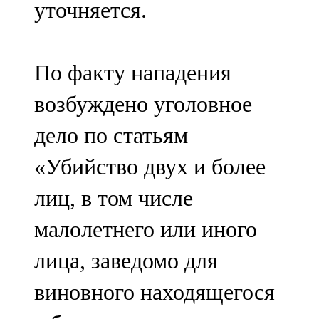
уточняется.
91,0 FM
Шәмәрдән
По факту нападения
102,3 FM
возбуждено уголовное
Яңа чишмә
дело по статьям
107,0 FM
«Убийство двух и более
Яр Чаллы
лиц, в том числе
105,5 FM
малолетнего или иного
лица, заведомо для
виновного находящегося