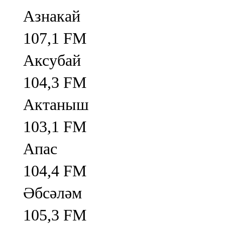
Азнакай
107,1 FM
Аксубай
104,3 FM
Актаныш
103,1 FM
Апас
104,4 FM
Әбсәләм
105,3 FM