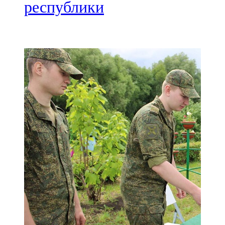
Мамадыш
республики
106,2 FM
Минзәлә
107,3 FM
Мөслим
100,0 FM
Нурлат
104,7 FM
Олы Әтнә
71,42 FM
Сарман