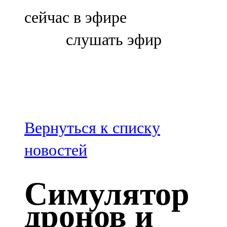
Болгар
сейчас в эфире
106,0 FM
слушать эфир
Бөгелмә
101,7 FM
Буа
100,3 FM
Вернуться к списку
Зәй
новостей
106,6 FM
Симулятор
Кадыбаш
дронов и
105,2 FM