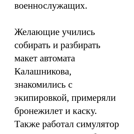
военнослужащих.
91,0 FM
Шәмәрдән
Желающие учились
102,3 FM
собирать и разбирать
Яңа чишмә
макет автомата
107,0 FM
Калашникова,
Яр Чаллы
знакомились с
105,5 FM
экипировкой, примеряли
бронежилет и каску.
Также работал симулятор