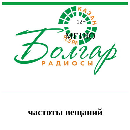
12+
МЕНЮ
частоты вещаний