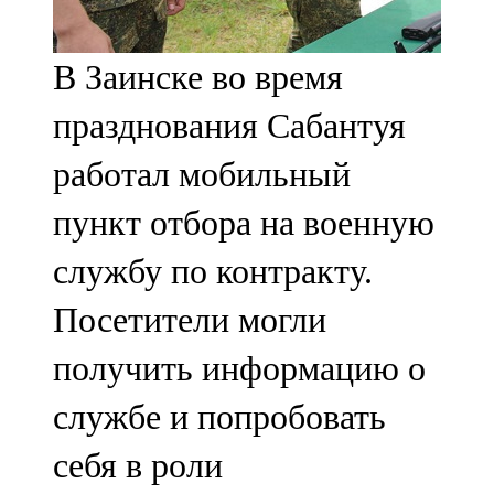
107,8 FM
В Заинске во время
Теләче
празднования Сабантуя
106,1 FM
работал мобильный
Түбән Кама
пункт отбора на военную
102,6 FM
службу по контракту.
Чирмешән
Посетители могли
107,7 FM
получить информацию о
Чистай
службе и попробовать
103,0 FM
себя в роли
Чүпрәле