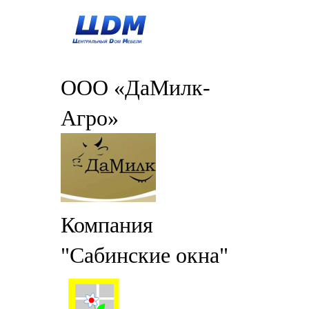
ООО «ДаМилк-
Агро»
Компания
"Сабинские окна"