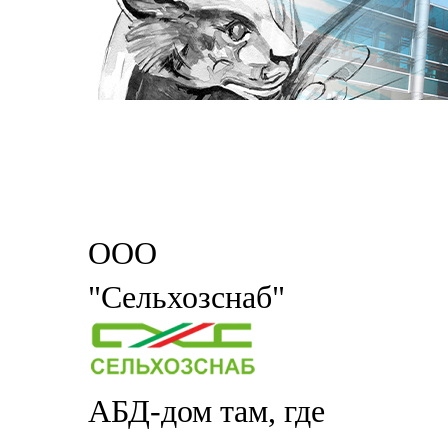
ООО
"Сельхозснаб"
АБД-дом там, где