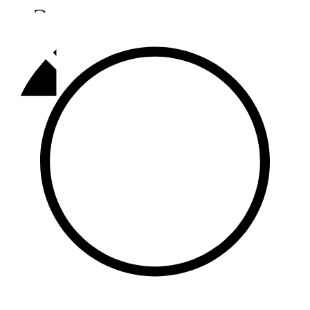
Әлмәт
92,9 FM
Базарлы матак
107,1 FM
Балык бистәсе
104,9 FM
Баулы
107,5 FM
Биләр
101,7 FM