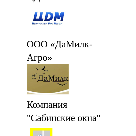
ООО «ДаМилк-
Агро»
Компания
"Сабинские окна"