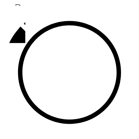
Әлмәт
92,9 FM
Базарлы матак
107,1 FM
Балык бистәсе
104,9 FM
Баулы
107,5 FM
Биләр
101,7 FM