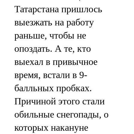
Мамадыш
Татарстана пришлось
106,2 FM
выезжать на работу
Минзәлә
раньше, чтобы не
107,3 FM
опоздать. А те, кто
Мөслим
выехал в привычное
100,0 FM
время, встали в 9-
Нурлат
балльных пробках.
104,7 FM
Причиной этого стали
Олы Әтнә
обильные снегопады, о
71,42 FM
которых накануне
Сарман