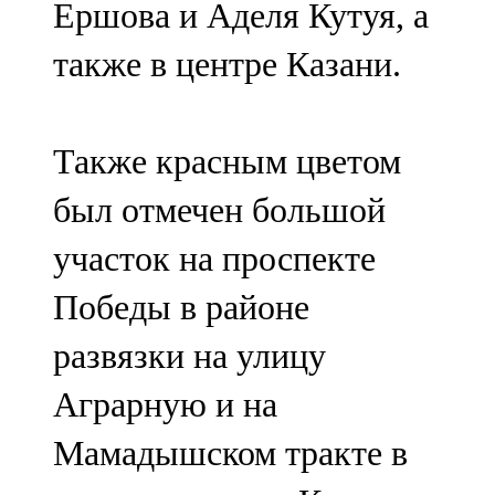
Ершова и Аделя Кутуя, а
91,0 FM
также в центре Казани.
Шәмәрдән
102,3 FM
Также красным цветом
Яңа чишмә
был отмечен большой
107,0 FM
участок на проспекте
Яр Чаллы
Победы в районе
105,5 FM
развязки на улицу
Аграрную и на
Мамадышском тракте в