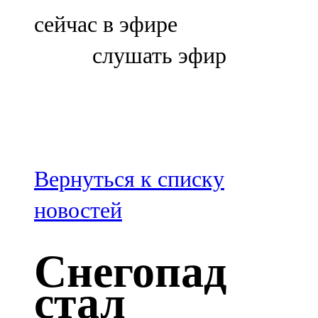
Болгар
сейчас в эфире
106,0 FM
слушать эфир
Бөгелмә
101,7 FM
Буа
100,3 FM
Вернуться к списку
Зәй
новостей
106,6 FM
Снегопад
Кадыбаш
стал
105,2 FM