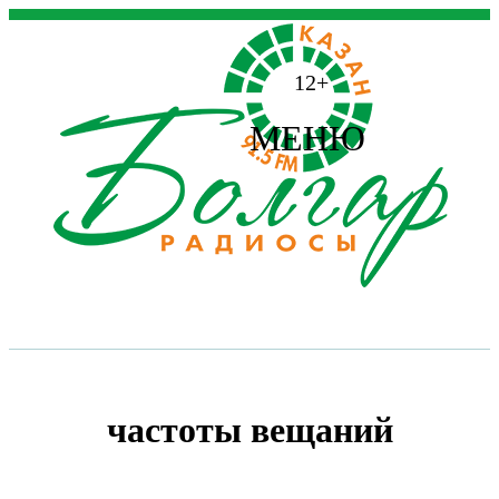
12+
МЕНЮ
частоты вещаний