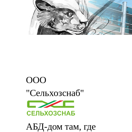
ООО
"Сельхозснаб"
АБД-дом там, где