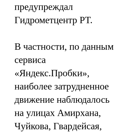
предупреждал
107,8 FM
Гидрометцентр РТ.
Теләче
106,1 FM
В частности, по данным
Түбән Кама
сервиса
102,6 FM
«Яндекс.Пробки»,
Чирмешән
наиболее затрудненное
107,7 FM
движение наблюдалось
Чистай
на улицах Амирхана,
103,0 FM
Чуйкова, Гвардейсая,
Чүпрәле