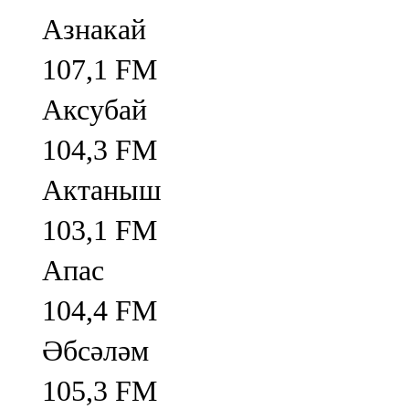
Азнакай
107,1 FM
Аксубай
104,3 FM
Актаныш
103,1 FM
Апас
104,4 FM
Әбсәләм
105,3 FM