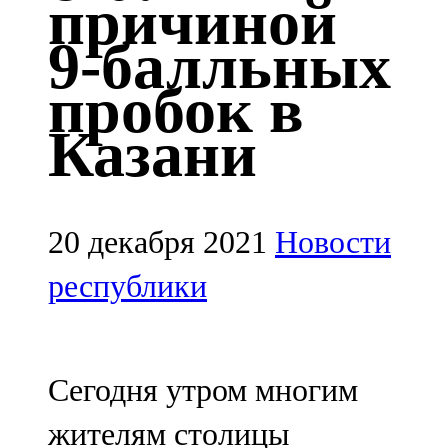
причиной
Казан
9-балльных
91,5 FM
пробок в
Кайбыч
Казани
106,1 FM
Кама тамагы
71,51 FM
20 декабря 2021
Новости
Кукмара
республики
107,9 FM
Лениногорский
Сегодня утром многим
102,1 FM
жителям столицы