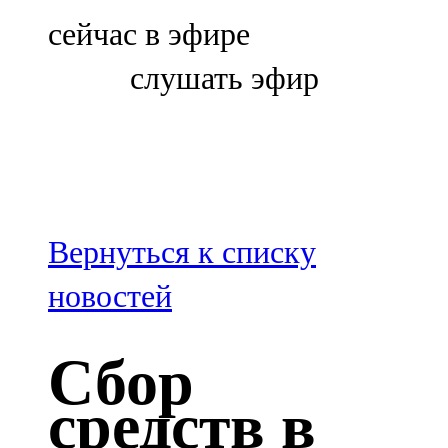
Болгар
сейчас в эфире
106,0 FM
слушать эфир
Бөгелмә
101,7 FM
Буа
100,3 FM
Вернуться к списку
Зәй
новостей
106,6 FM
Сбор
Кадыбаш
средств в
105,2 FM