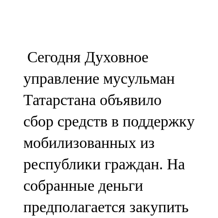
107,8 FM
Теләче
Сегодня Духовное
106,1 FM
управление мусульман
Түбән Кама
Татарстана объявило
102,6 FM
сбор средств в поддержку
Чирмешән
мобилизованных из
107,7 FM
республики граждан. На
Чистай
собранные деньги
103,0 FM
предполагается закупить
Чүпрәле