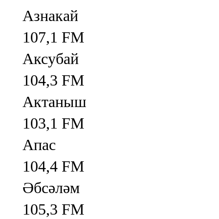
Азнакай
107,1 FM
Аксубай
104,3 FM
Актаныш
103,1 FM
Апас
104,4 FM
Әбсәләм
105,3 FM