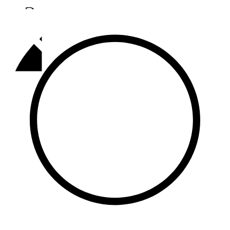
Әлмәт
92,9 FM
Базарлы матак
107,1 FM
Балык бистәсе
104,9 FM
Баулы
107,5 FM
Биләр
101,7 FM