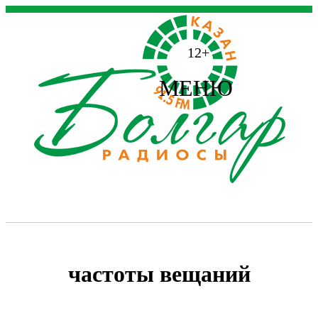
12+
МЕНЮ
частоты вещаний