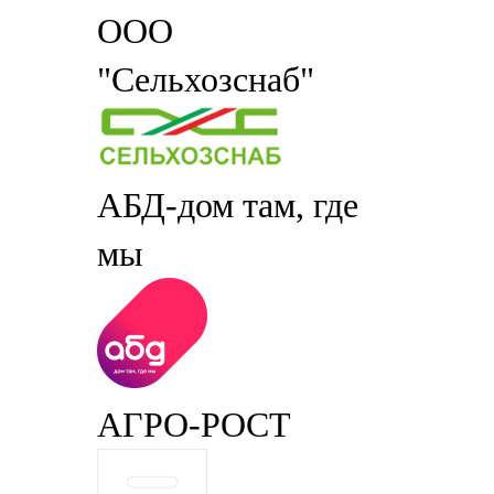
ООО
"Сельхозснаб"
АБД-дом там, где
мы
АГРО-РОСТ