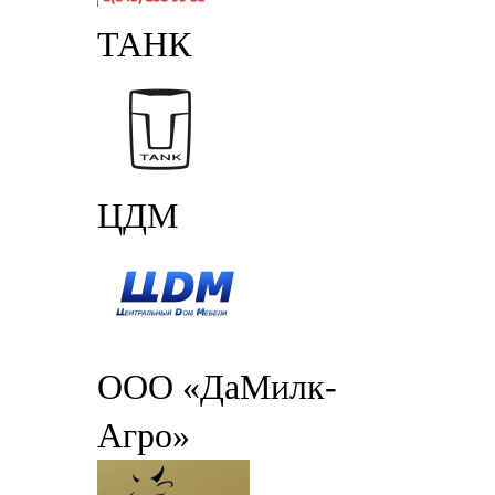
ТАНК
ЦДМ
ООО «ДаМилк-
Агро»