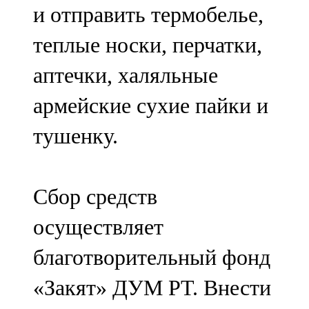
и отправить термобелье,
91,0 FM
теплые носки, перчатки,
Шәмәрдән
аптечки, халяльные
102,3 FM
армейские сухие пайки и
Яңа чишмә
тушенку.
107,0 FM
Яр Чаллы
Сбор средств
105,5 FM
осуществляет
благотворительный фонд
«Закят» ДУМ РТ. Внести