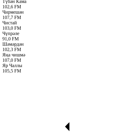
Түбән Кама
102,6 FM
Чирмешән
107,7 FM
Чистай
103,0 FM
Чүпрәле
91,0 FM
Шәмәрдән
102,3 FM
Яңа чишмә
107,0 FM
Яр Чаллы
105,5 FM