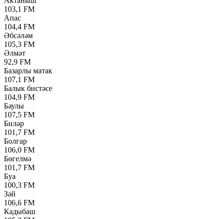
Актаныш
103,1 FM
Апас
104,4 FM
Әбсәләм
105,3 FM
Әлмәт
92,9 FM
Базарлы матак
107,1 FM
Балык бистәсе
104,9 FM
Баулы
107,5 FM
Биләр
101,7 FM
Болгар
106,0 FM
Бөгелмә
101,7 FM
Буа
100,3 FM
Зәй
106,6 FM
Кадыбаш