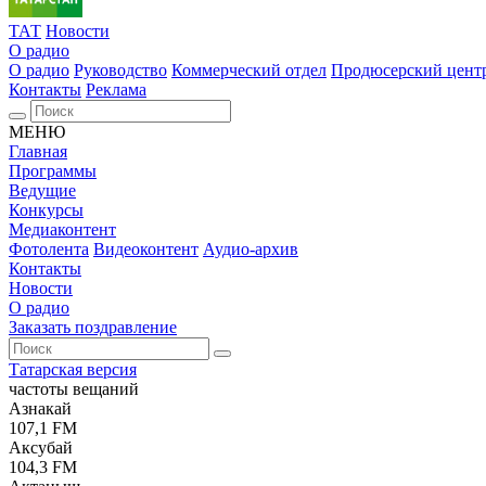
ТАТ
Новости
О радио
О радио
Руководство
Коммерческий отдел
Продюсерский цент
Контакты
Реклама
МЕНЮ
Главная
Программы
Ведущие
Конкурсы
Медиаконтент
Фотолента
Видеоконтент
Аудио-архив
Контакты
Новости
О радио
Заказать поздравление
Татарская версия
частоты вещаний
Азнакай
107,1 FM
Аксубай
104,3 FM