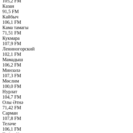
105,2 FM
Казан
91,5 FM
Кайбыч
106,1 FM
Кама тамагы
71,51 FM
Кукмара
107,9 FM
Лениногорский
102,1 FM
Мамадыш
106,2 FM
Минзәлә
107,3 FM
Мөслим
100,0 FM
Нурлат
104,7 FM
Олы Әтнә
71,42 FM
Сарман
107,8 FM
Теләче
106,1 FM