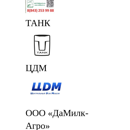
ТАНК
ЦДМ
ООО «ДаМилк-
Агро»