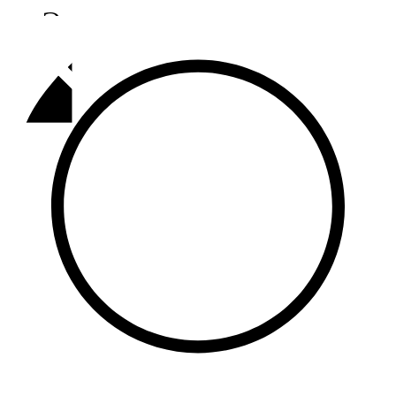
Әлмәт
92,9 FM
Базарлы матак
107,1 FM
Балык бистәсе
104,9 FM
Баулы
107,5 FM
Биләр
101,7 FM