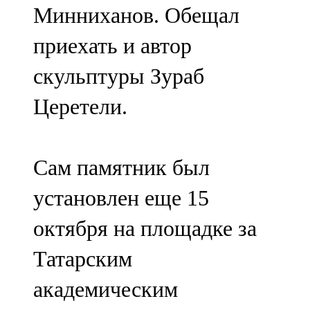
Минниханов. Обещал
107,8 FM
приехать и автор
Теләче
скульптуры Зураб
106,1 FM
Церетели.
Түбән Кама
102,6 FM
Сам памятник был
Чирмешән
установлен еще 15
107,7 FM
октября на площадке за
Чистай
Татарским
103,0 FM
академическим
Чүпрәле