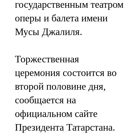
государственным театром
91,0 FM
оперы и балета имени
Шәмәрдән
Мусы Джалиля.
102,3 FM
Яңа чишмә
Торжественная
107,0 FM
церемония состоится во
Яр Чаллы
второй половине дня,
105,5 FM
сообщается на
официальном сайте
Президента Татарстана.