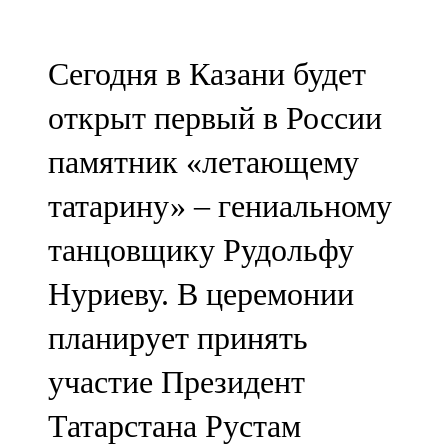
Мамадыш
106,2 FM
Сегодня в Казани будет
Минзәлә
открыт первый в России
107,3 FM
памятник «летающему
Мөслим
татарину» – гениальному
100,0 FM
танцовщику Рудольфу
Нурлат
Нуриеву. В церемонии
104,7 FM
планирует принять
Олы Әтнә
участие Президент
71,42 FM
Татарстана Рустам
Сарман