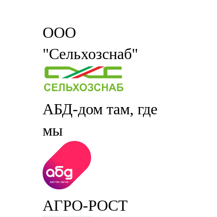
ООО
"Сельхозснаб"
АБД-дом там, где
мы
АГРО-РОСТ