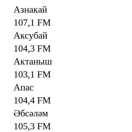
Азнакай
107,1 FM
Аксубай
104,3 FM
Актаныш
103,1 FM
Апас
104,4 FM
Әбсәләм
105,3 FM