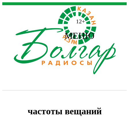
12+
МЕНЮ
частоты вещаний