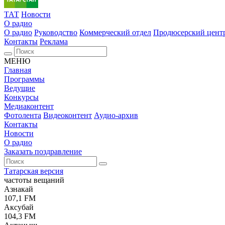
ТАТ
Новости
О радио
О радио
Руководство
Коммерческий отдел
Продюсерский цент
Контакты
Реклама
МЕНЮ
Главная
Программы
Ведущие
Конкурсы
Медиаконтент
Фотолента
Видеоконтент
Аудио-архив
Контакты
Новости
О радио
Заказать поздравление
Татарская версия
частоты вещаний
Азнакай
107,1 FM
Аксубай
104,3 FM