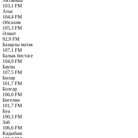
Актаныш
103,1 FM
Апас
104,4 FM
Әбсәләм
105,3 FM
Әлмәт
92,9 FM
Базарлы матак
107,1 FM
Балык бистәсе
104,9 FM
Баулы
107,5 FM
Биләр
101,7 FM
Болгар
106,0 FM
Бөгелмә
101,7 FM
Буа
100,3 FM
Зәй
106,6 FM
Кадыбаш