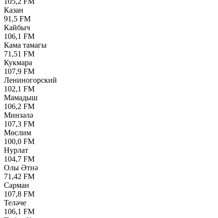
105,2 FM
Казан
91,5 FM
Кайбыч
106,1 FM
Кама тамагы
71,51 FM
Кукмара
107,9 FM
Лениногорский
102,1 FM
Мамадыш
106,2 FM
Минзәлә
107,3 FM
Мөслим
100,0 FM
Нурлат
104,7 FM
Олы Әтнә
71,42 FM
Сарман
107,8 FM
Теләче
106,1 FM