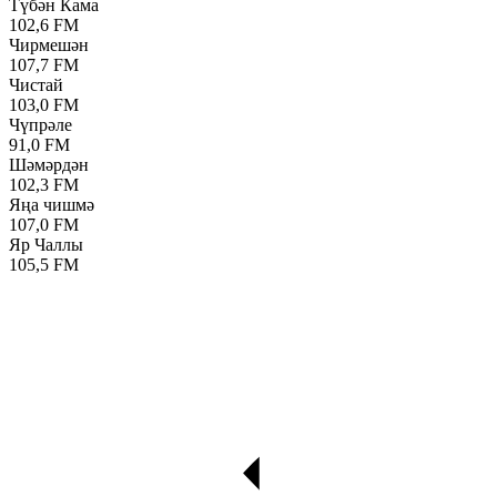
Түбән Кама
102,6 FM
Чирмешән
107,7 FM
Чистай
103,0 FM
Чүпрәле
91,0 FM
Шәмәрдән
102,3 FM
Яңа чишмә
107,0 FM
Яр Чаллы
105,5 FM