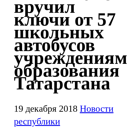
вручил
Казан
ключи от 57
91,5 FM
школьных
Кайбыч
автобусов
106,1 FM
учреждениям
Кама тамагы
образования
71,51 FM
Татарстана
Кукмара
107,9 FM
Лениногорский
19 декабря 2018
Новости
102,1 FM
республики