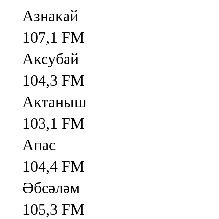
Азнакай
107,1 FM
Аксубай
104,3 FM
Актаныш
103,1 FM
Апас
104,4 FM
Әбсәләм
105,3 FM