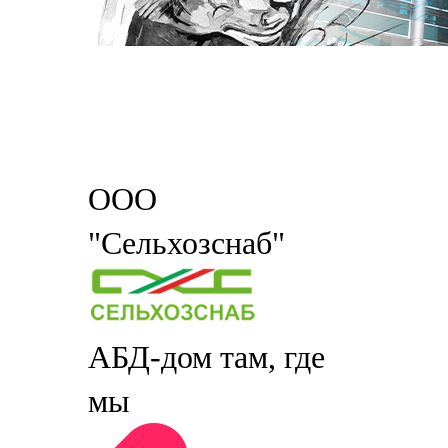
ООО
"Сельхозснаб"
АБД-дом там, где
мы