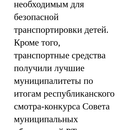
необходимым для
91,0 FM
безопасной
Шәмәрдән
транспортировки детей.
102,3 FM
Кроме того,
Яңа чишмә
транспортные средства
107,0 FM
получили лучшие
Яр Чаллы
муниципалитеты по
105,5 FM
итогам республиканского
смотра-конкурса Совета
муниципальных