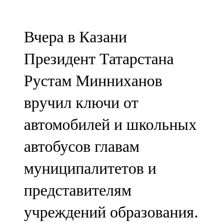
Мамадыш
106,2 FM
Вчера в Казани
Минзәлә
Президент Татарстана
107,3 FM
Рустам Минниханов
Мөслим
вручил ключи от
100,0 FM
автомобилей и школьных
Нурлат
автобусов главам
104,7 FM
муниципалитетов и
Олы Әтнә
представителям
71,42 FM
учреждений образования.
Сарман