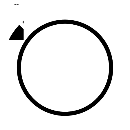
Әлмәт
92,9 FM
Базарлы матак
107,1 FM
Балык бистәсе
104,9 FM
Баулы
107,5 FM
Биләр
101,7 FM