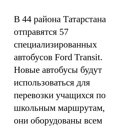
107,8 FM
В 44 района Татарстана
Теләче
отправятся 57
106,1 FM
специализированных
Түбән Кама
автобусов Ford Transit.
102,6 FM
Новые автобусы будут
Чирмешән
использоваться для
107,7 FM
перевозки учащихся по
Чистай
школьным маршрутам,
103,0 FM
они оборудованы всем
Чүпрәле