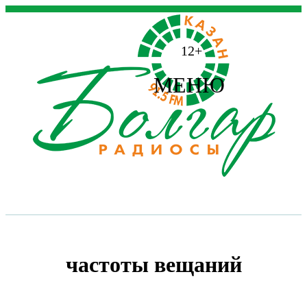
12+
МЕНЮ
частоты вещаний