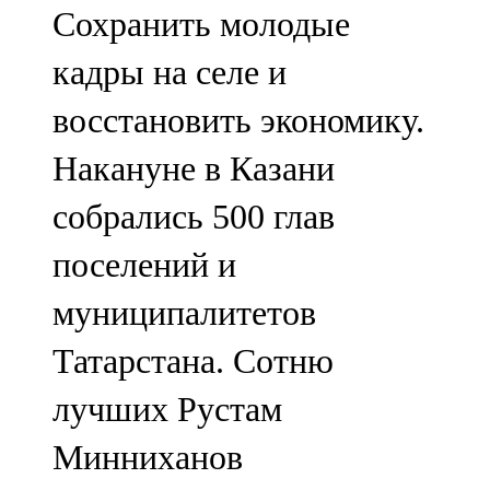
Сохранить молодые
107,8 FM
кадры на селе и
Теләче
восстановить экономику.
106,1 FM
Накануне в Казани
Түбән Кама
собрались 500 глав
102,6 FM
поселений и
Чирмешән
муниципалитетов
107,7 FM
Татарстана. Сотню
Чистай
лучших Рустам
103,0 FM
Минниханов
Чүпрәле