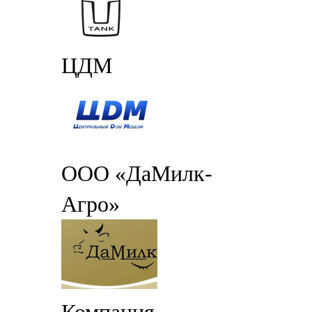
ЦДМ
ООО «ДаМилк-
Агро»