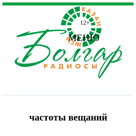
12+
МЕНЮ
частоты вещаний