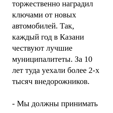
торжественно наградил
91,0 FM
ключами от новых
Шәмәрдән
автомобилей. Так,
102,3 FM
каждый год в Казани
Яңа чишмә
чествуют лучшие
107,0 FM
муниципалитеты. За 10
Яр Чаллы
лет туда уехали более 2-х
105,5 FM
тысяч внедорожников.
- Мы должны принимать