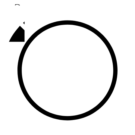
Әлмәт
92,9 FM
Базарлы матак
107,1 FM
Балык бистәсе
104,9 FM
Баулы
107,5 FM
Биләр
101,7 FM