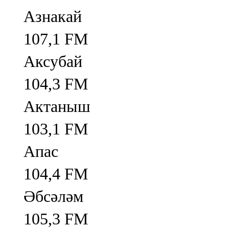
Азнакай
107,1 FM
Аксубай
104,3 FM
Актаныш
103,1 FM
Апас
104,4 FM
Әбсәләм
105,3 FM