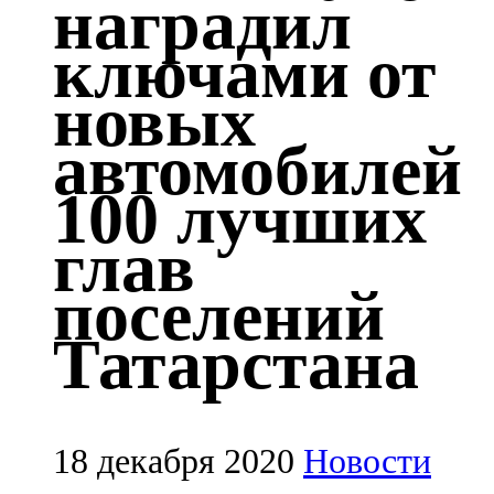
наградил
Казан
ключами от
91,5 FM
новых
Кайбыч
автомобилей
106,1 FM
100 лучших
Кама тамагы
глав
71,51 FM
поселений
Кукмара
Татарстана
107,9 FM
Лениногорский
102,1 FM
18 декабря 2020
Новости