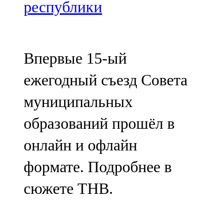
Мамадыш
республики
106,2 FM
Минзәлә
Впервые 15-ый
107,3 FM
ежегодный съезд Совета
Мөслим
муниципальных
100,0 FM
образований прошёл в
Нурлат
онлайн и офлайн
104,7 FM
формате. Подробнее в
Олы Әтнә
сюжете ТНВ.
71,42 FM
Сарман