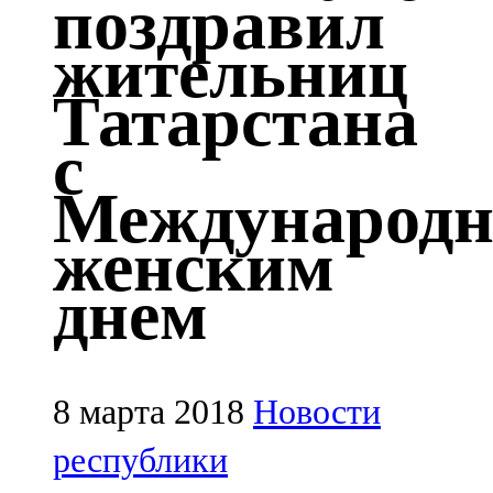
поздравил
Казан
жительниц
91,5 FM
Татарстана
Кайбыч
с
106,1 FM
Международ
Кама тамагы
женским
71,51 FM
днем
Кукмара
107,9 FM
Лениногорский
8 марта 2018
Новости
102,1 FM
республики