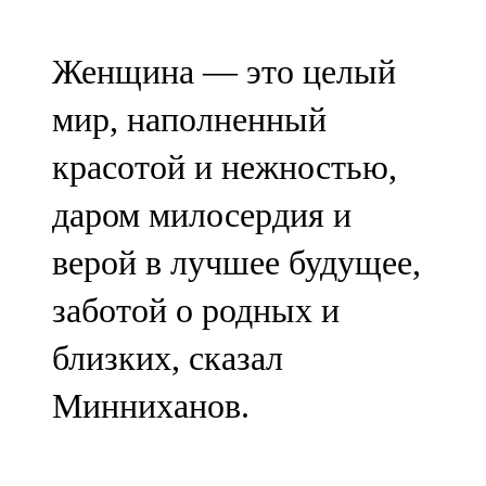
107,8 FM
Женщина — это целый
Теләче
мир, наполненный
106,1 FM
красотой и нежностью,
Түбән Кама
даром милосердия и
102,6 FM
верой в лучшее будущее,
Чирмешән
заботой о родных и
107,7 FM
близких, сказал
Чистай
Минниханов.
103,0 FM
Чүпрәле