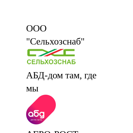
ООО
"Сельхозснаб"
АБД-дом там, где
мы