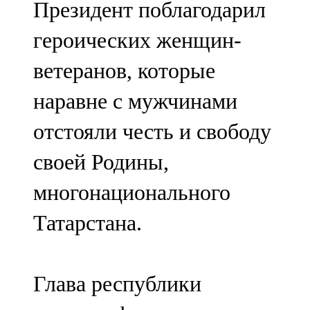
Президент поблагодарил
91,0 FM
героических женщин-
Шәмәрдән
ветеранов, которые
102,3 FM
наравне с мужчинами
Яңа чишмә
отстояли честь и свободу
107,0 FM
своей Родины,
Яр Чаллы
многонационального
105,5 FM
Татарстана.
Глава республики