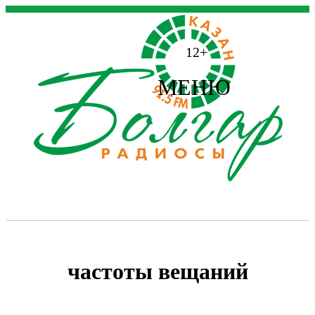
12+
МЕНЮ
частоты вещаний