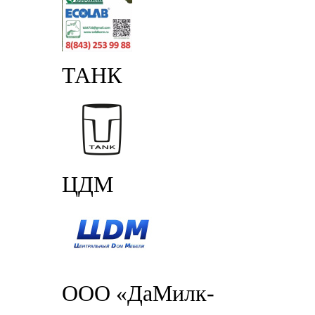
ТАНК
ЦДМ
ООО «ДаМилк-