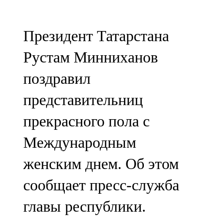
Мамадыш
106,2 FM
Президент Татарстана
Минзәлә
Рустам Минниханов
107,3 FM
поздравил
Мөслим
представительниц
100,0 FM
прекрасного пола с
Нурлат
Международным
104,7 FM
женским днем. Об этом
Олы Әтнә
сообщает пресс-служба
71,42 FM
главы республики.
Сарман