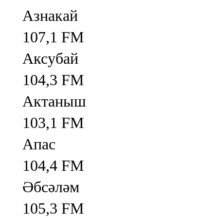
Азнакай
107,1 FM
Аксубай
104,3 FM
Актаныш
103,1 FM
Апас
104,4 FM
Әбсәләм
105,3 FM