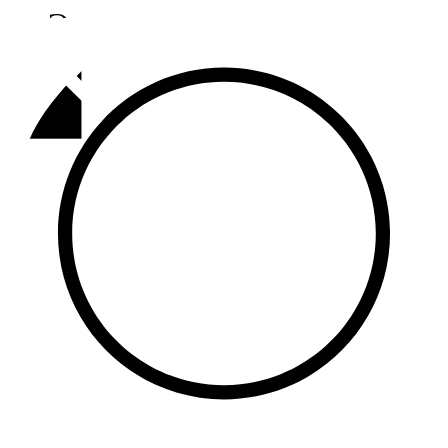
Әлмәт
92,9 FM
Базарлы матак
107,1 FM
Балык бистәсе
104,9 FM
Баулы
107,5 FM
Биләр
101,7 FM