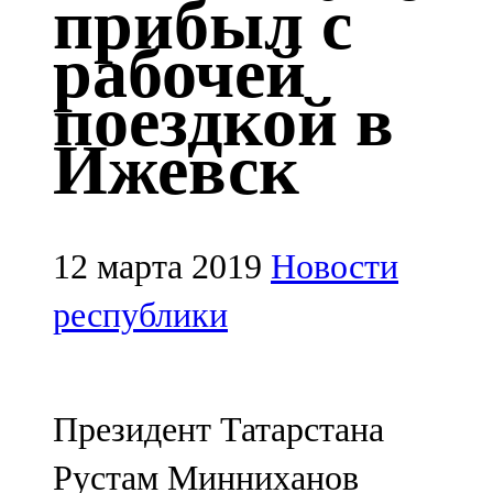
прибыл с
Казан
рабочей
91,5 FM
поездкой в
Кайбыч
Ижевск
106,1 FM
Кама тамагы
71,51 FM
12 марта 2019
Новости
Кукмара
республики
107,9 FM
Лениногорский
Президент Татарстана
102,1 FM
Рустам Минниханов