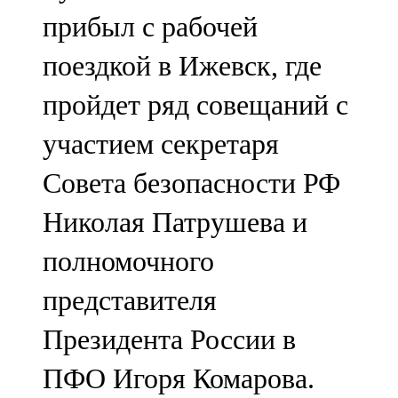
Мамадыш
прибыл с рабочей
106,2 FM
поездкой в Ижевск, где
Минзәлә
пройдет ряд совещаний с
107,3 FM
участием секретаря
Мөслим
Совета безопасности РФ
100,0 FM
Николая Патрушева и
Нурлат
полномочного
104,7 FM
представителя
Олы Әтнә
Президента России в
71,42 FM
ПФО Игоря Комарова.
Сарман