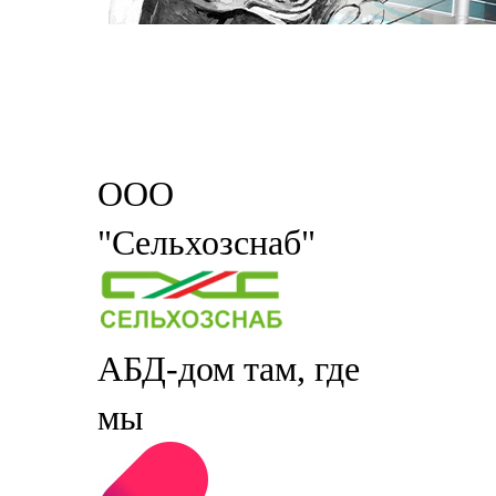
ООО
"Сельхозснаб"
АБД-дом там, где
мы