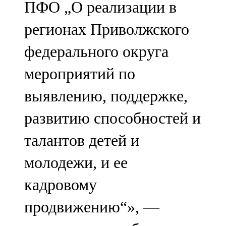
ПФО „О реализации в
91,0 FM
регионах Приволжского
Шәмәрдән
федерального округа
102,3 FM
мероприятий по
Яңа чишмә
выявлению, поддержке,
107,0 FM
развитию способностей и
Яр Чаллы
талантов детей и
105,5 FM
молодежи, и ее
кадровому
продвижению“», —