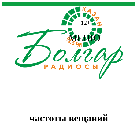
12+
МЕНЮ
частоты вещаний