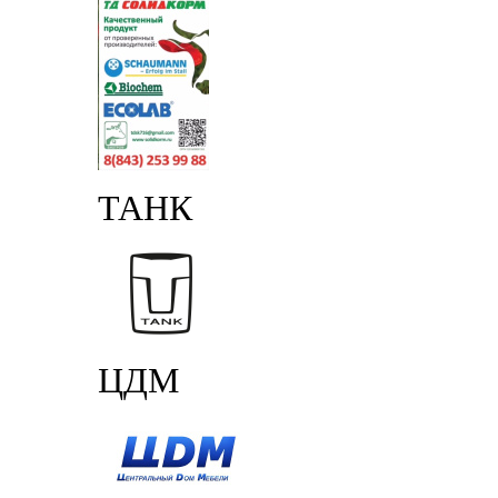
ТАНК
ЦДМ