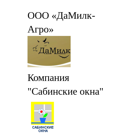
ООО «ДаМилк-
Агро»
Компания
"Сабинские окна"