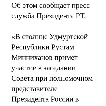
Об этом сообщает пресс-
107,8 FM
служба Президента РТ.
Теләче
106,1 FM
«В столице Удмуртской
Түбән Кама
Республики Рустам
102,6 FM
Минниханов примет
Чирмешән
участие в заседании
107,7 FM
Совета при полномочном
Чистай
представителе
103,0 FM
Президента России в
Чүпрәле