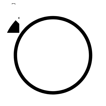
Әлмәт
92,9 FM
Базарлы матак
107,1 FM
Балык бистәсе
104,9 FM
Баулы
107,5 FM
Биләр
101,7 FM