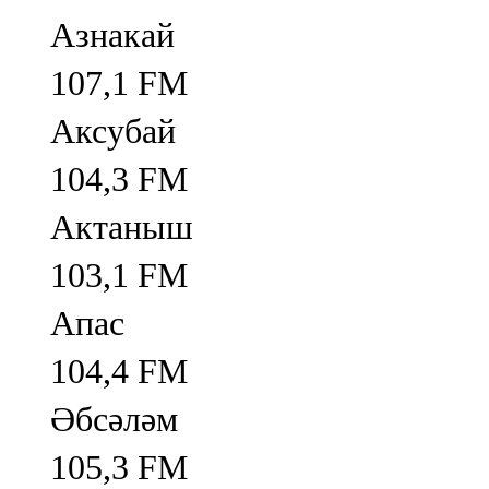
Азнакай
107,1 FM
Аксубай
104,3 FM
Актаныш
103,1 FM
Апас
104,4 FM
Әбсәләм
105,3 FM