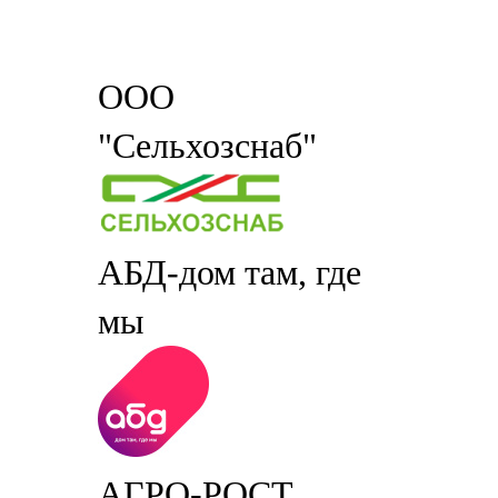
ООО
"Сельхозснаб"
АБД-дом там, где
мы
АГРО-РОСТ