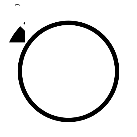
Әлмәт
92,9 FM
Базарлы матак
107,1 FM
Балык бистәсе
104,9 FM
Баулы
107,5 FM
Биләр
101,7 FM