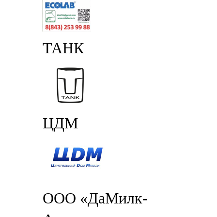
ТАНК
ЦДМ
ООО «ДаМилк-