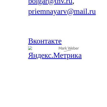
bolgar@tnv.ru
,
priemnayarv@mail.ru
Вконтакте