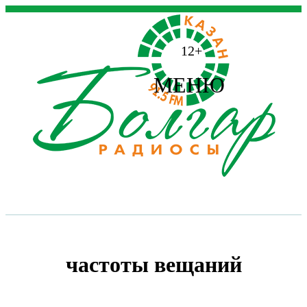
12+
МЕНЮ
частоты вещаний