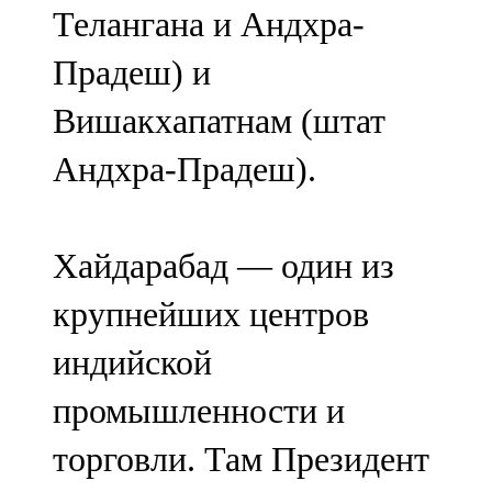
Телангана и Андхра-
107,8 FM
Прадеш) и
Теләче
Вишакхапатнам (штат
106,1 FM
Андхра-Прадеш).
Түбән Кама
102,6 FM
Хайдарабад — один из
Чирмешән
крупнейших центров
107,7 FM
индийской
Чистай
промышленности и
103,0 FM
торговли. Там Президент
Чүпрәле