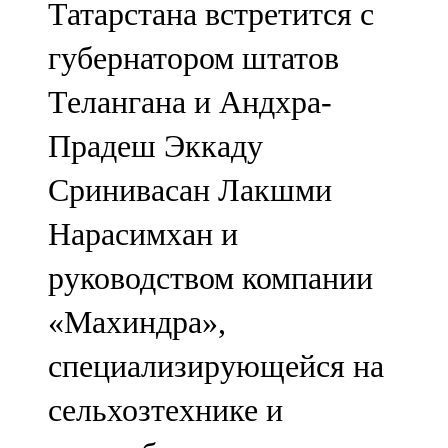
Татарстана встретится с
91,0 FM
губернатором штатов
Шәмәрдән
Телангана и Андхра-
102,3 FM
Прадеш Эккаду
Яңа чишмә
Сринивасан Лакшми
107,0 FM
Нарасимхан и
Яр Чаллы
руководством компании
105,5 FM
«Махиндра»,
специализирующейся на
сельхозтехнике и