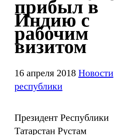
прибыл в
Казан
Индию с
91,5 FM
рабочим
Кайбыч
визитом
106,1 FM
Кама тамагы
71,51 FM
16 апреля 2018
Новости
Кукмара
республики
107,9 FM
Лениногорский
Президент Республики
102,1 FM
Татарстан Рустам