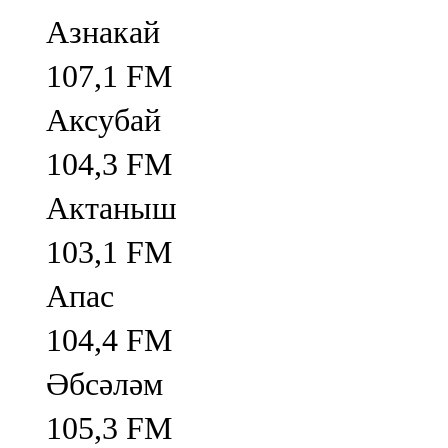
Азнакай
107,1 FM
Аксубай
104,3 FM
Актаныш
103,1 FM
Апас
104,4 FM
Әбсәләм
105,3 FM