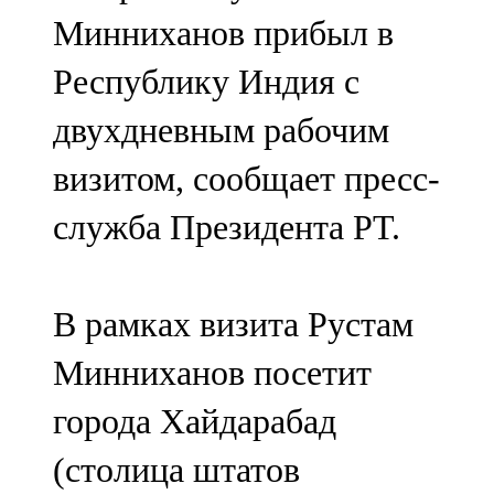
Мамадыш
Минниханов прибыл в
106,2 FM
Республику Индия с
Минзәлә
двухдневным рабочим
107,3 FM
визитом, сообщает пресс-
Мөслим
служба Президента РТ.
100,0 FM
Нурлат
В рамках визита Рустам
104,7 FM
Минниханов посетит
Олы Әтнә
города Хайдарабад
71,42 FM
(столица штатов
Сарман