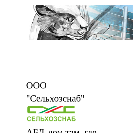
ООО
"Сельхозснаб"
АБД-дом там, где