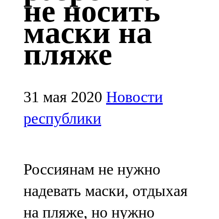
не носить
Казан
маски на
91,5 FM
пляже
Кайбыч
106,1 FM
Кама тамагы
31 мая 2020
Новости
71,51 FM
республики
Кукмара
107,9 FM
Россиянам не нужно
Лениногорский
надевать маски, отдыхая
102,1 FM
на пляже, но нужно