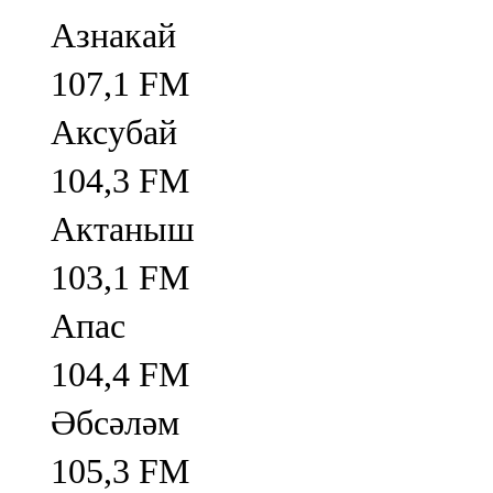
Азнакай
107,1 FM
Аксубай
104,3 FM
Актаныш
103,1 FM
Апас
104,4 FM
Әбсәләм
105,3 FM