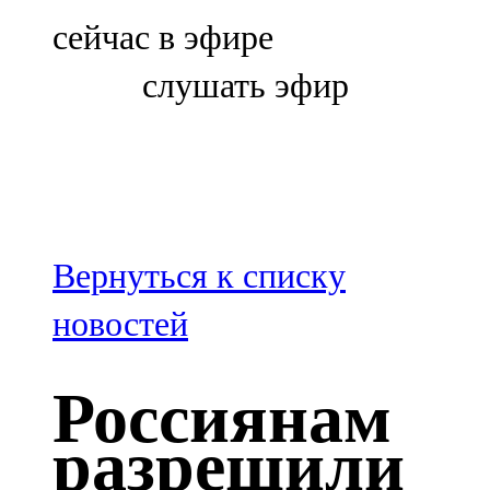
Болгар
сейчас в эфире
106,0 FM
слушать эфир
Бөгелмә
101,7 FM
Буа
100,3 FM
Вернуться к списку
Зәй
новостей
106,6 FM
Россиянам
Кадыбаш
разрешили
105,2 FM