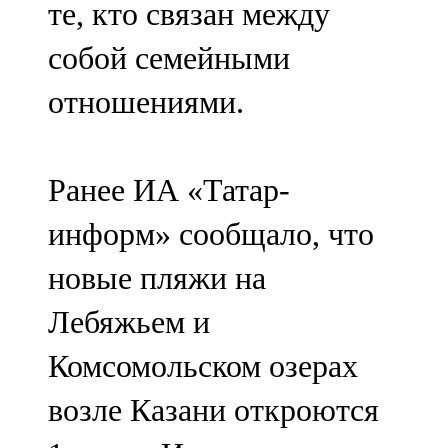
те, кто связан между
91,0 FM
собой семейными
Шәмәрдән
отношениями.
102,3 FM
Яңа чишмә
Ранее ИА «Татар-
107,0 FM
информ» сообщало, что
Яр Чаллы
новые пляжи на
105,5 FM
Лебяжьем и
Комсомольском озерах
возле Казани откроются