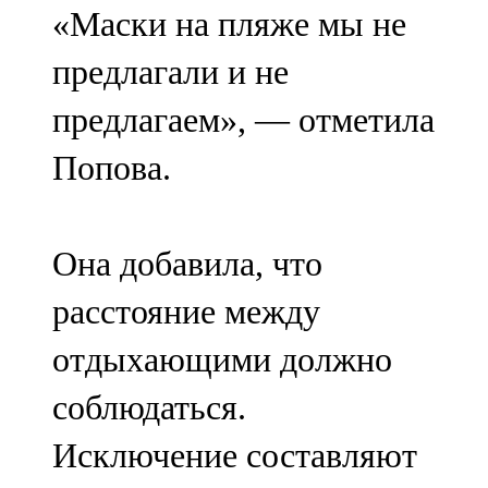
«Маски на пляже мы не
107,8 FM
предлагали и не
Теләче
предлагаем», — отметила
106,1 FM
Попова.
Түбән Кама
102,6 FM
Она добавила, что
Чирмешән
расстояние между
107,7 FM
отдыхающими должно
Чистай
соблюдаться.
103,0 FM
Исключение составляют
Чүпрәле