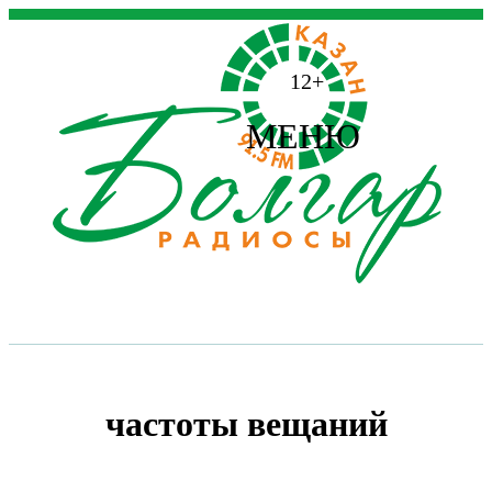
12+
МЕНЮ
частоты вещаний