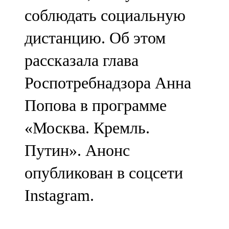
Мамадыш
соблюдать социальную
106,2 FM
дистанцию. Об этом
Минзәлә
рассказала глава
107,3 FM
Роспотребнадзора Анна
Мөслим
Попова в программе
100,0 FM
«Москва. Кремль.
Нурлат
Путин». Анонс
104,7 FM
опубликован в соцсети
Олы Әтнә
Instagram.
71,42 FM
Сарман