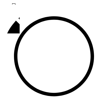
Әлмәт
92,9 FM
Базарлы матак
107,1 FM
Балык бистәсе
104,9 FM
Баулы
107,5 FM
Биләр
101,7 FM