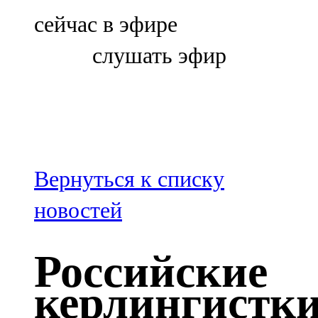
Болгар
сейчас в эфире
106,0 FM
слушать эфир
Бөгелмә
101,7 FM
Буа
100,3 FM
Вернуться к списку
Зәй
новостей
106,6 FM
Российские
Кадыбаш
керлингистк
105,2 FM