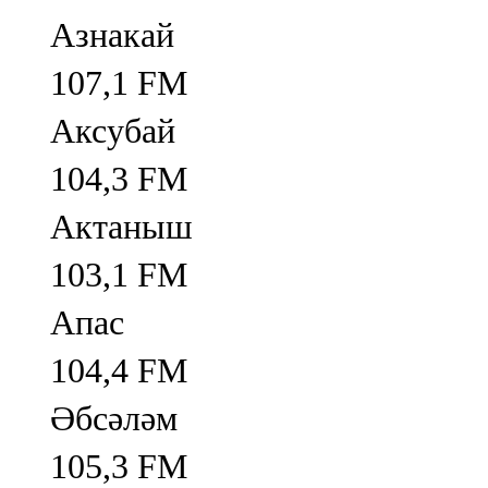
Азнакай
107,1 FM
Аксубай
104,3 FM
Актаныш
103,1 FM
Апас
104,4 FM
Әбсәләм
105,3 FM