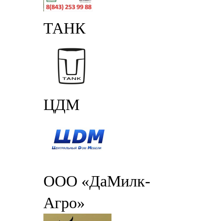
ТАНК
ЦДМ
ООО «ДаМилк-
Агро»