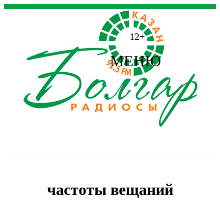
12+
МЕНЮ
частоты вещаний