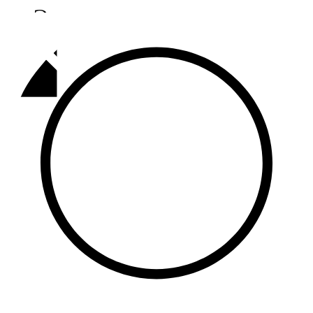
Әлмәт
92,9 FM
Базарлы матак
107,1 FM
Балык бистәсе
104,9 FM
Баулы
107,5 FM
Биләр
101,7 FM