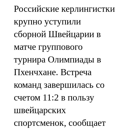
Мамадыш
Российские керлингистки
106,2 FM
крупно уступили
Минзәлә
сборной Швейцарии в
107,3 FM
матче группового
Мөслим
турнира Олимпиады в
100,0 FM
Пхенчхане. Встреча
Нурлат
команд завершилась со
104,7 FM
счетом 11:2 в пользу
Олы Әтнә
швейцарских
71,42 FM
спортсменок, сообщает
Сарман