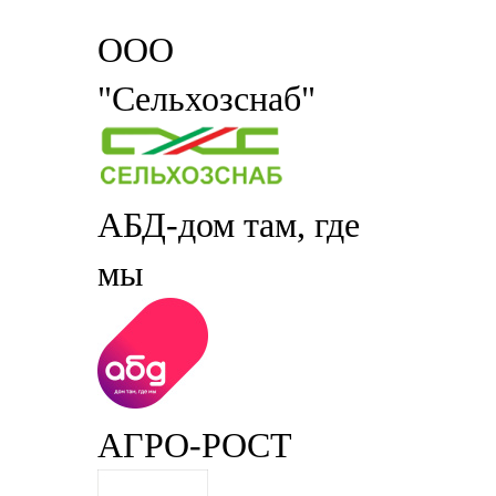
ООО
"Сельхозснаб"
АБД-дом там, где
мы
АГРО-РОСТ