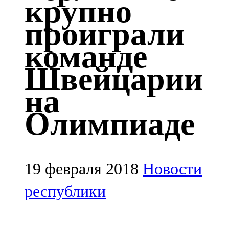
крупно
Казан
проиграли
91,5 FM
команде
Кайбыч
Швейцарии
106,1 FM
на
Кама тамагы
Олимпиаде
71,51 FM
Кукмара
107,9 FM
19 февраля 2018
Новости
Лениногорский
республики
102,1 FM