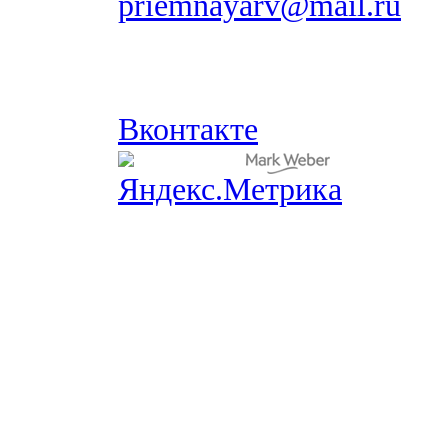
priemnayarv@mail.ru
Вконтакте