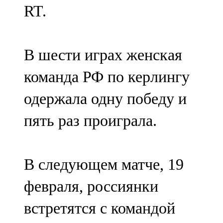
RT.
107,8 FM
Теләче
В шести играх женская
106,1 FM
команда РФ по керлингу
Түбән Кама
одержала одну победу и
102,6 FM
пять раз проиграла.
Чирмешән
107,7 FM
В следующем матче, 19
Чистай
февраля, россиянки
103,0 FM
встретятся с командой
Чүпрәле