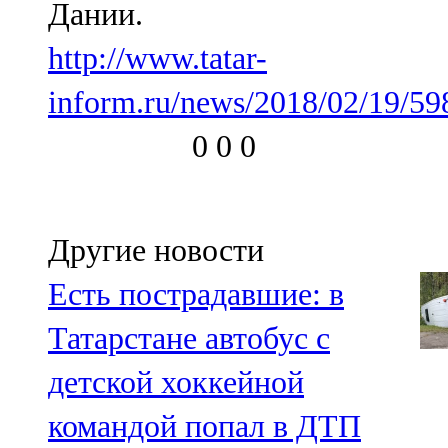
Дании.
91,0 FM
http://www.tatar-
Шәмәрдән
inform.ru/news/2018/02/19/59
102,3 FM
0
0
0
Яңа чишмә
107,0 FM
Яр Чаллы
Другие новости
105,5 FM
Есть пострадавшие: в
Татарстане автобус с
детской хоккейной
командой попал в ДТП