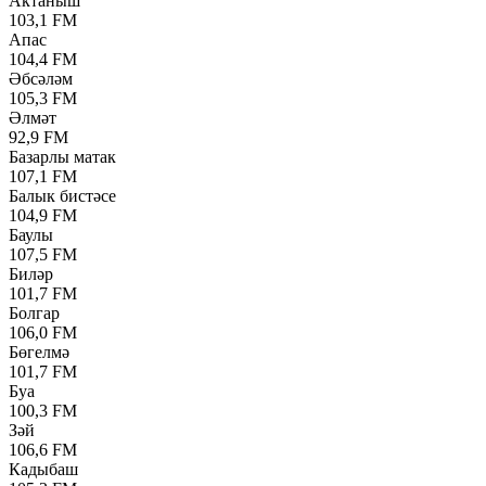
Актаныш
103,1 FM
Апас
104,4 FM
Әбсәләм
105,3 FM
Әлмәт
92,9 FM
Базарлы матак
107,1 FM
Балык бистәсе
104,9 FM
Баулы
107,5 FM
Биләр
101,7 FM
Болгар
106,0 FM
Бөгелмә
101,7 FM
Буа
100,3 FM
Зәй
106,6 FM
Кадыбаш