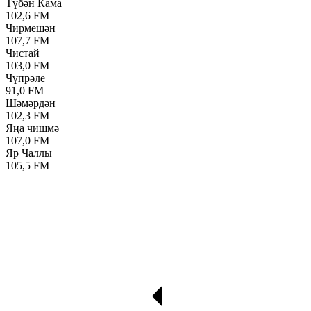
Түбән Кама
102,6 FM
Чирмешән
107,7 FM
Чистай
103,0 FM
Чүпрәле
91,0 FM
Шәмәрдән
102,3 FM
Яңа чишмә
107,0 FM
Яр Чаллы
105,5 FM