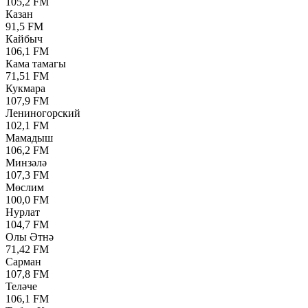
105,2 FM
Казан
91,5 FM
Кайбыч
106,1 FM
Кама тамагы
71,51 FM
Кукмара
107,9 FM
Лениногорский
102,1 FM
Мамадыш
106,2 FM
Минзәлә
107,3 FM
Мөслим
100,0 FM
Нурлат
104,7 FM
Олы Әтнә
71,42 FM
Сарман
107,8 FM
Теләче
106,1 FM