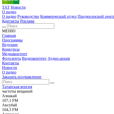
ТАТ
Новости
О радио
О радио
Руководство
Коммерческий отдел
Продюсерский цент
Контакты
Реклама
МЕНЮ
Главная
Программы
Ведущие
Конкурсы
Медиаконтент
Фотолента
Видеоконтент
Аудио-архив
Контакты
Новости
О радио
Заказать поздравление
Татарская версия
частоты вещаний
Азнакай
107,1 FM
Аксубай
104,3 FM