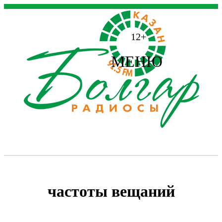
12+
МЕНЮ
частоты вещаний