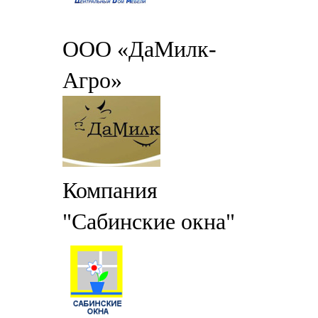
ООО «ДаМилк-
Агро»
Компания
"Сабинские окна"