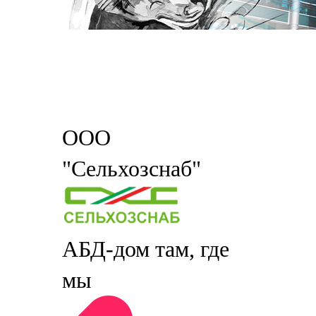
ООО
"Сельхозснаб"
АБД-дом там, где
мы