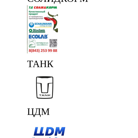
ТАНК
ЦДМ