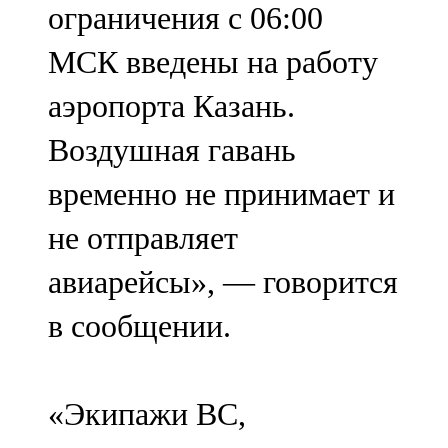
ограничения с 06:00
91,0 FM
МСК введены на работу
Шәмәрдән
аэропорта Казань.
102,3 FM
Воздушная гавань
Яңа чишмә
временно не принимает и
107,0 FM
не отправляет
Яр Чаллы
авиарейсы», — говорится
105,5 FM
в сообщении.
«Экипажи ВС,