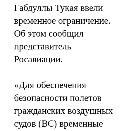
Габдуллы Тукая ввели
107,8 FM
временное ограничение.
Теләче
Об этом сообщил
106,1 FM
представитель
Түбән Кама
Росавиации.
102,6 FM
Чирмешән
«Для обеспечения
107,7 FM
безопасности полетов
Чистай
гражданских воздушных
103,0 FM
судов (ВС) временные
Чүпрәле