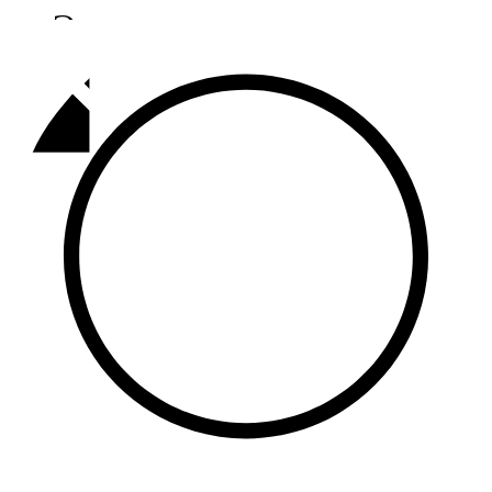
Әлмәт
92,9 FM
Базарлы матак
107,1 FM
Балык бистәсе
104,9 FM
Баулы
107,5 FM
Биләр
101,7 FM