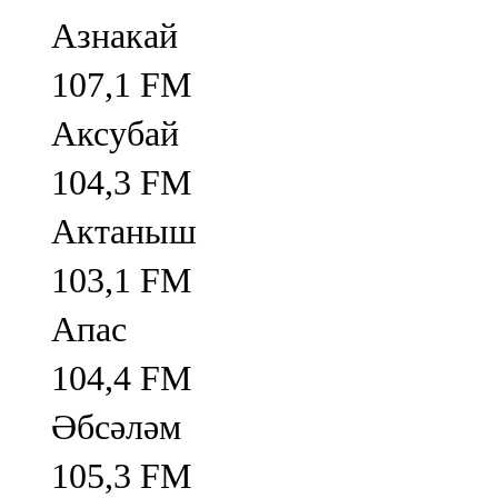
Азнакай
107,1 FM
Аксубай
104,3 FM
Актаныш
103,1 FM
Апас
104,4 FM
Әбсәләм
105,3 FM