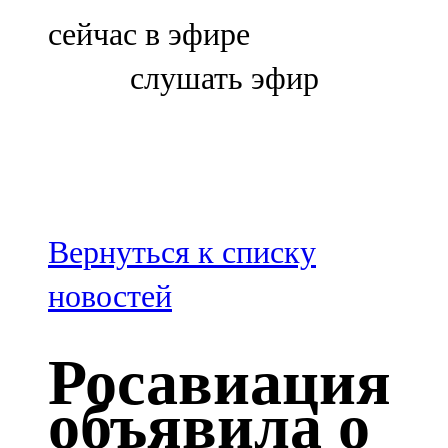
Болгар
сейчас в эфире
106,0 FM
слушать эфир
Бөгелмә
101,7 FM
Буа
100,3 FM
Вернуться к списку
Зәй
новостей
106,6 FM
Росавиация
Кадыбаш
объявила о
105,2 FM