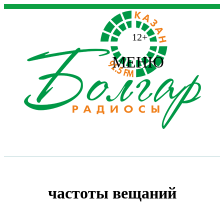
12+
МЕНЮ
частоты вещаний