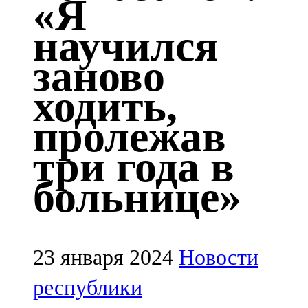
«Я
Казан
научился
91,5 FM
заново
Кайбыч
ходить,
106,1 FM
пролежав
Кама тамагы
три года в
71,51 FM
больнице»
Кукмара
107,9 FM
Лениногорский
23 января 2024
Новости
102,1 FM
республики