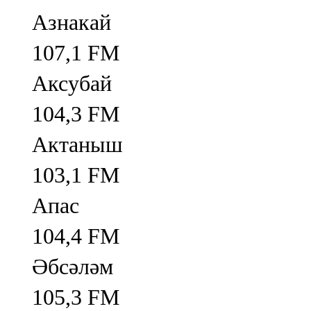
Азнакай
107,1 FM
Аксубай
104,3 FM
Актаныш
103,1 FM
Апас
104,4 FM
Әбсәләм
105,3 FM