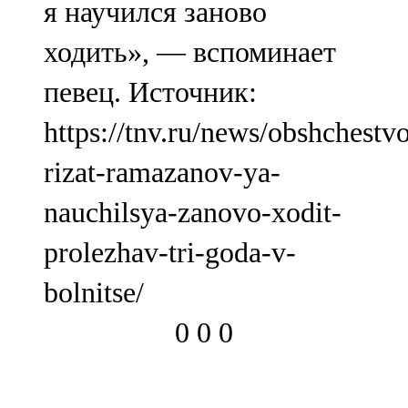
я научился заново
ходить», — вспоминает
певец. Источник:
https://tnv.ru/news/obshchestv
rizat-ramazanov-ya-
nauchilsya-zanovo-xodit-
prolezhav-tri-goda-v-
bolnitse/
0
0
0