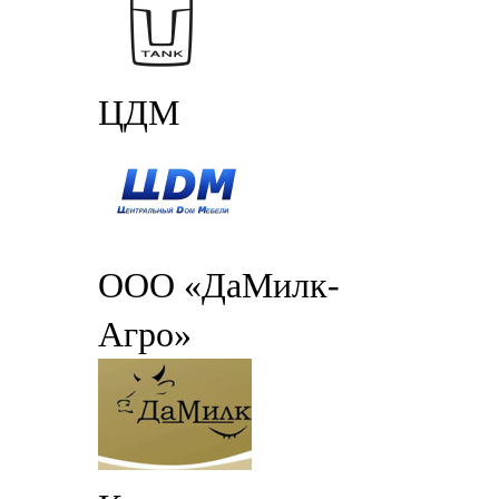
ЦДМ
ООО «ДаМилк-
Агро»