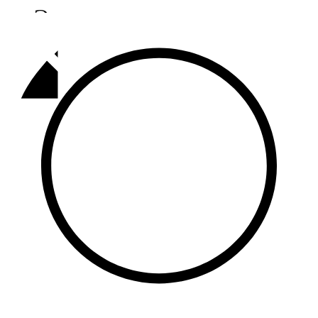
Әлмәт
92,9 FM
Базарлы матак
107,1 FM
Балык бистәсе
104,9 FM
Баулы
107,5 FM
Биләр
101,7 FM