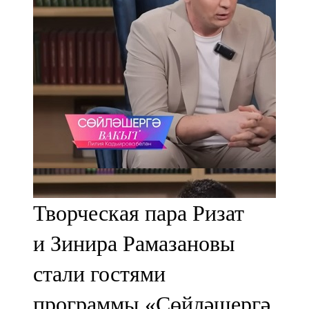
91,0 FM
Шәмәрдән
102,3 FM
Яңа чишмә
107,0 FM
Яр Чаллы
105,5 FM
Творческая пара Ризат
и Зинира Рамазановы
стали гостями
программы «Сөйләшергә