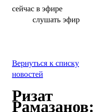
Болгар
сейчас в эфире
106,0 FM
слушать эфир
Бөгелмә
101,7 FM
Буа
100,3 FM
Вернуться к списку
Зәй
новостей
106,6 FM
Ризат
Кадыбаш
Рамазанов:
105,2 FM