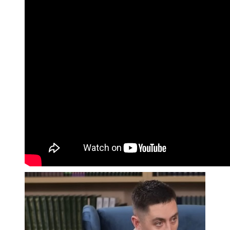
107,8 FM
Теләче
106,1 FM
Түбән Кама
102,6 FM
Чирмешән
107,7 FM
Чистай
103,0 FM
Чүпрәле