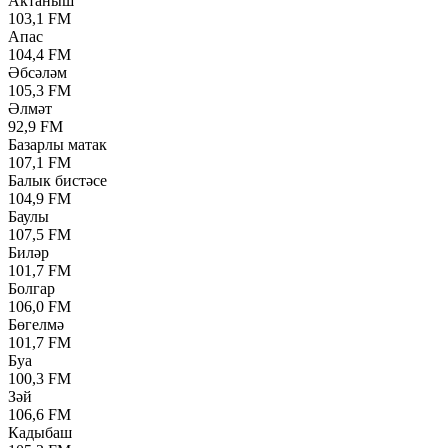
Актаныш
103,1 FM
Апас
104,4 FM
Әбсәләм
105,3 FM
Әлмәт
92,9 FM
Базарлы матак
107,1 FM
Балык бистәсе
104,9 FM
Баулы
107,5 FM
Биләр
101,7 FM
Болгар
106,0 FM
Бөгелмә
101,7 FM
Буа
100,3 FM
Зәй
106,6 FM
Кадыбаш