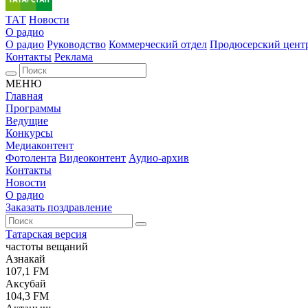
ТАТ
Новости
О радио
О радио
Руководство
Коммерческий отдел
Продюсерский цент
Контакты
Реклама
МЕНЮ
Главная
Программы
Ведущие
Конкурсы
Медиаконтент
Фотолента
Видеоконтент
Аудио-архив
Контакты
Новости
О радио
Заказать поздравление
Татарская версия
частоты вещаний
Азнакай
107,1 FM
Аксубай
104,3 FM