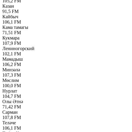
105,2 FM
Казан
91,5 FM
Кайбыч
106,1 FM
Кама тамагы
71,51 FM
Кукмара
107,9 FM
Лениногорский
102,1 FM
Мамадыш
106,2 FM
Минзәлә
107,3 FM
Мөслим
100,0 FM
Нурлат
104,7 FM
Олы Әтнә
71,42 FM
Сарман
107,8 FM
Теләче
106,1 FM