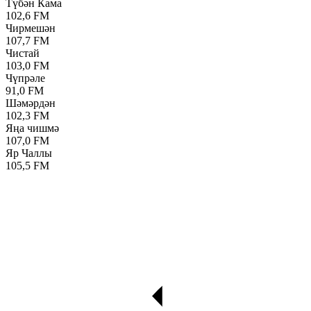
Түбән Кама
102,6 FM
Чирмешән
107,7 FM
Чистай
103,0 FM
Чүпрәле
91,0 FM
Шәмәрдән
102,3 FM
Яңа чишмә
107,0 FM
Яр Чаллы
105,5 FM