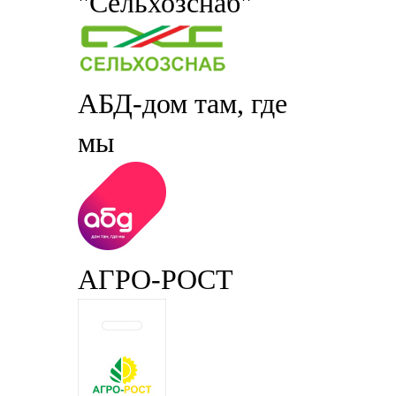
"Сельхозснаб"
АБД-дом там, где
мы
АГРО-РОСТ