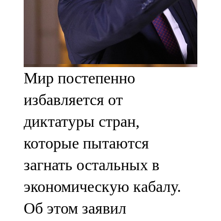
107,8 FM
Теләче
106,1 FM
Мир постепенно
Түбән Кама
избавляется от
102,6 FM
диктатуры стран,
Чирмешән
которые пытаются
107,7 FM
загнать остальных в
Чистай
экономическую кабалу.
103,0 FM
Об этом заявил
Чүпрәле