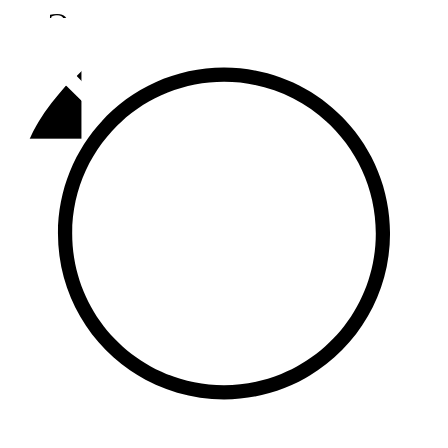
Әлмәт
92,9 FM
Базарлы матак
107,1 FM
Балык бистәсе
104,9 FM
Баулы
107,5 FM
Биләр
101,7 FM