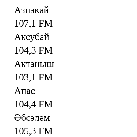
Азнакай
107,1 FM
Аксубай
104,3 FM
Актаныш
103,1 FM
Апас
104,4 FM
Әбсәләм
105,3 FM