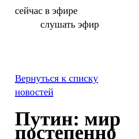
Болгар
сейчас в эфире
106,0 FM
слушать эфир
Бөгелмә
101,7 FM
Буа
100,3 FM
Вернуться к списку
Зәй
новостей
106,6 FM
Путин: мир
Кадыбаш
постепенно
105,2 FM