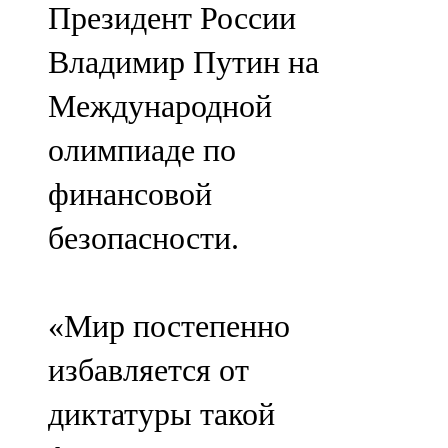
Президент России
91,0 FM
Владимир Путин на
Шәмәрдән
Международной
102,3 FM
олимпиаде по
Яңа чишмә
финансовой
107,0 FM
безопасности.
Яр Чаллы
105,5 FM
«Мир постепенно
избавляется от
диктатуры такой