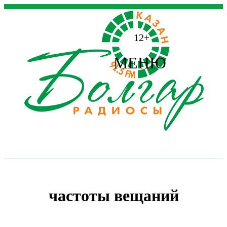
12+
МЕНЮ
частоты вещаний