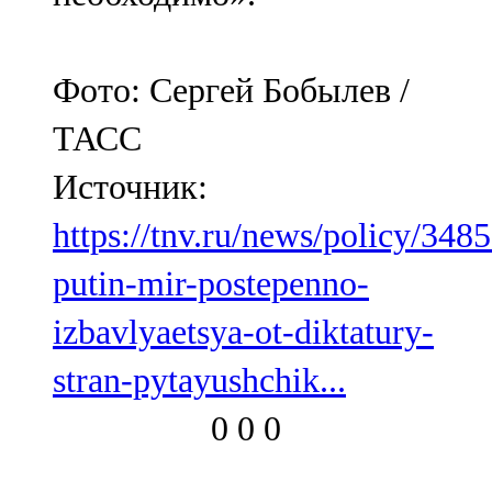
Фото: Сергей Бобылев /
ТАСС
Источник:
https://tnv.ru/news/policy/348
putin-mir-postepenno-
izbavlyaetsya-ot-diktatury-
stran-pytayushchik...
0
0
0