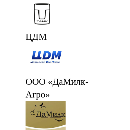
ЦДМ
ООО «ДаМилк-
Агро»