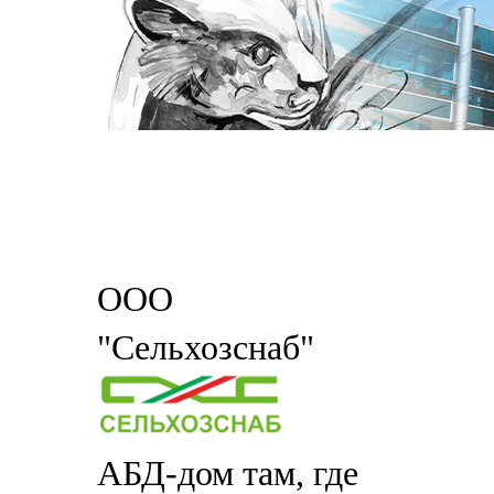
ООО
"Сельхозснаб"
АБД-дом там, где