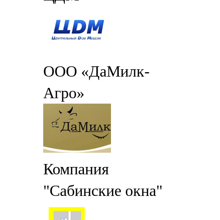
ООО «ДаМилк-
Агро»
Компания
"Сабинские окна"