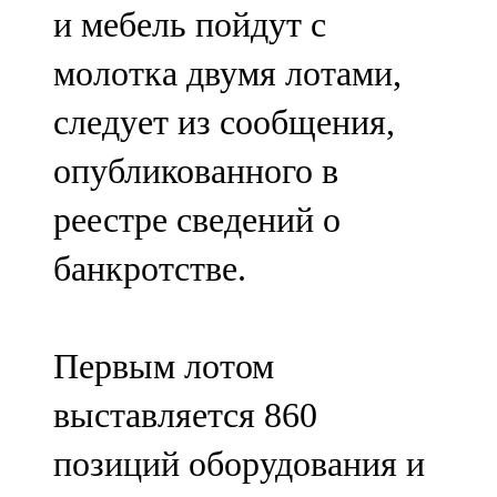
и мебель пойдут с
107,8 FM
молотка двумя лотами,
Теләче
следует из сообщения,
106,1 FM
опубликованного в
Түбән Кама
реестре сведений о
102,6 FM
банкротстве.
Чирмешән
107,7 FM
Первым лотом
Чистай
выставляется 860
103,0 FM
позиций оборудования и
Чүпрәле