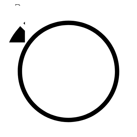
Әлмәт
92,9 FM
Базарлы матак
107,1 FM
Балык бистәсе
104,9 FM
Баулы
107,5 FM
Биләр
101,7 FM