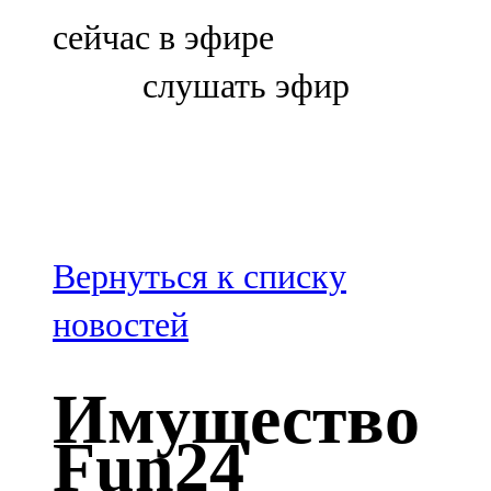
Болгар
сейчас в эфире
106,0 FM
слушать эфир
Бөгелмә
101,7 FM
Буа
100,3 FM
Вернуться к списку
Зәй
новостей
106,6 FM
Имущество
Кадыбаш
Fun24
105,2 FM