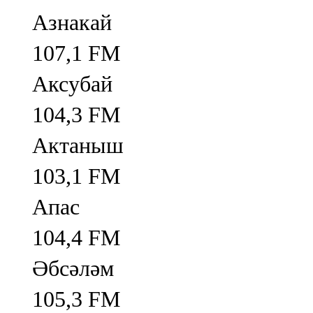
Азнакай
107,1 FM
Аксубай
104,3 FM
Актаныш
103,1 FM
Апас
104,4 FM
Әбсәләм
105,3 FM