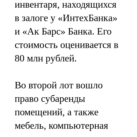
инвентаря, находящихся
91,0 FM
в залоге у «ИнтехБанка»
Шәмәрдән
и «Ак Барс» Банка. Его
102,3 FM
стоимость оценивается в
Яңа чишмә
80 млн рублей.
107,0 FM
Яр Чаллы
Во второй лот вошло
105,5 FM
право субаренды
помещений, а также
мебель, компьютерная