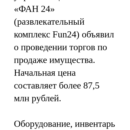
Мамадыш
«ФАН 24»
106,2 FM
(развлекательный
Минзәлә
комплекс Fun24) объявил
107,3 FM
о проведении торгов по
Мөслим
продаже имущества.
100,0 FM
Начальная цена
Нурлат
составляет более 87,5
104,7 FM
млн рублей.
Олы Әтнә
71,42 FM
Оборудование, инвентарь
Сарман