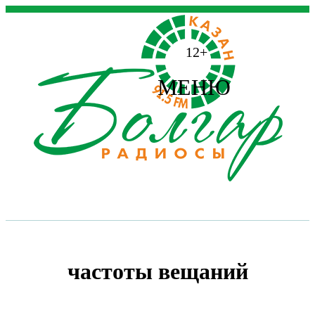
12+
МЕНЮ
частоты вещаний