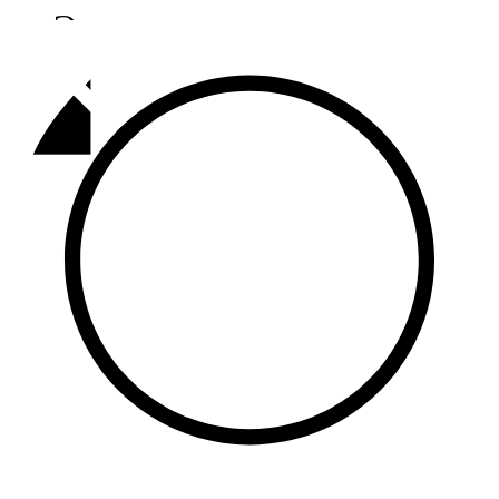
Әлмәт
92,9 FM
Базарлы матак
107,1 FM
Балык бистәсе
104,9 FM
Баулы
107,5 FM
Биләр
101,7 FM