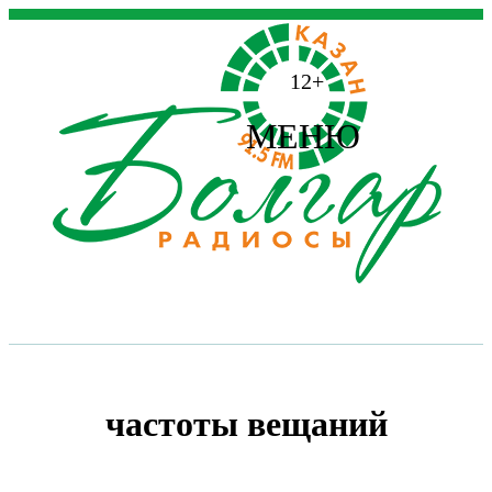
12+
МЕНЮ
частоты вещаний