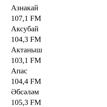
Азнакай
107,1 FM
Аксубай
104,3 FM
Актаныш
103,1 FM
Апас
104,4 FM
Әбсәләм
105,3 FM