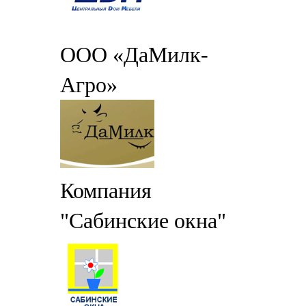
ООО «ДаМилк-
Агро»
Компания
"Сабинские окна"