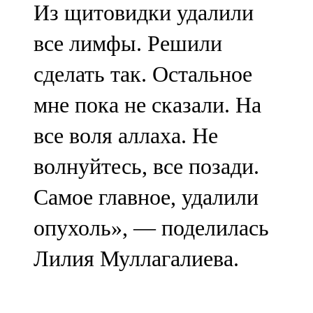
Из щитовидки удалили
91,0 FM
все лимфы. Решили
Шәмәрдән
сделать так. Остальное
102,3 FM
мне пока не сказали. На
Яңа чишмә
все воля аллаха. Не
107,0 FM
волнуйтесь, все позади.
Яр Чаллы
Самое главное, удалили
105,5 FM
опухоль», — поделилась
Лилия Муллагалиева.