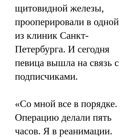
щитовидной железы,
107,8 FM
прооперировали в одной
Теләче
из клиник Санкт-
106,1 FM
Петербурга. И сегодня
Түбән Кама
певица вышла на связь с
102,6 FM
подписчиками.
Чирмешән
107,7 FM
«Со мной все в порядке.
Чистай
Операцию делали пять
103,0 FM
часов. Я в реанимации.
Чүпрәле