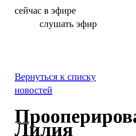
Болгар
сейчас в эфире
106,0 FM
слушать эфир
Бөгелмә
101,7 FM
Буа
100,3 FM
Вернуться к списку
Зәй
новостей
106,6 FM
Проопериров
Кадыбаш
Лилия
105,2 FM