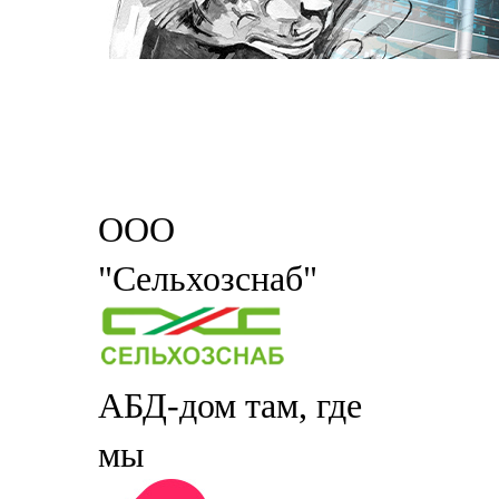
ООО
"Сельхозснаб"
АБД-дом там, где
мы