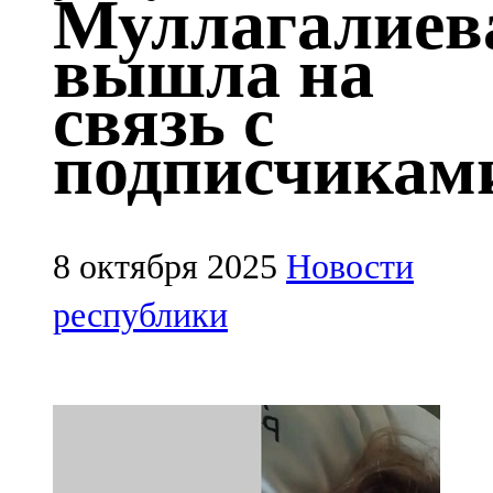
Муллагалиев
Казан
вышла на
91,5 FM
связь с
Кайбыч
подписчикам
106,1 FM
Кама тамагы
71,51 FM
8 октября 2025
Новости
Кукмара
республики
107,9 FM
Лениногорский
102,1 FM