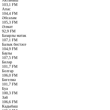
Актаныш
103,1 FM
Апас
104,4 FM
Әбсәләм
105,3 FM
Әлмәт
92,9 FM
Базарлы матак
107,1 FM
Балык бистәсе
104,9 FM
Баулы
107,5 FM
Биләр
101,7 FM
Болгар
106,0 FM
Бөгелмә
101,7 FM
Буа
100,3 FM
Зәй
106,6 FM
Кадыбаш