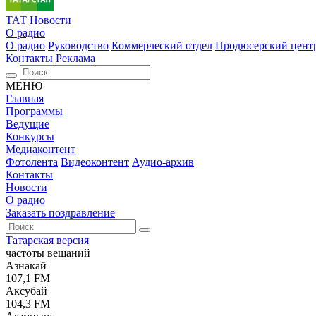
ТАТ
Новости
О радио
О радио
Руководство
Коммерческий отдел
Продюсерский цент
Контакты
Реклама
МЕНЮ
Главная
Программы
Ведущие
Конкурсы
Медиаконтент
Фотолента
Видеоконтент
Аудио-архив
Контакты
Новости
О радио
Заказать поздравление
Татарская версия
частоты вещаний
Азнакай
107,1 FM
Аксубай
104,3 FM