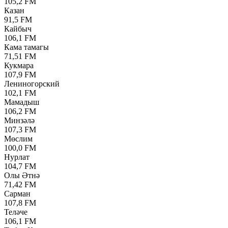
105,2 FM
Казан
91,5 FM
Кайбыч
106,1 FM
Кама тамагы
71,51 FM
Кукмара
107,9 FM
Лениногорский
102,1 FM
Мамадыш
106,2 FM
Минзәлә
107,3 FM
Мөслим
100,0 FM
Нурлат
104,7 FM
Олы Әтнә
71,42 FM
Сарман
107,8 FM
Теләче
106,1 FM