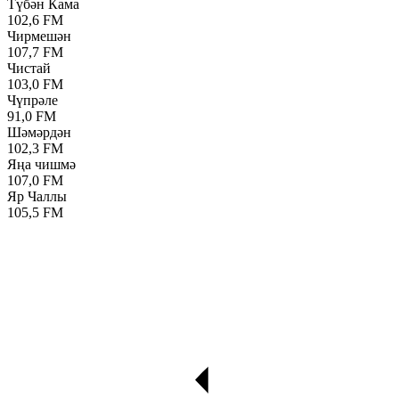
Түбән Кама
102,6 FM
Чирмешән
107,7 FM
Чистай
103,0 FM
Чүпрәле
91,0 FM
Шәмәрдән
102,3 FM
Яңа чишмә
107,0 FM
Яр Чаллы
105,5 FM