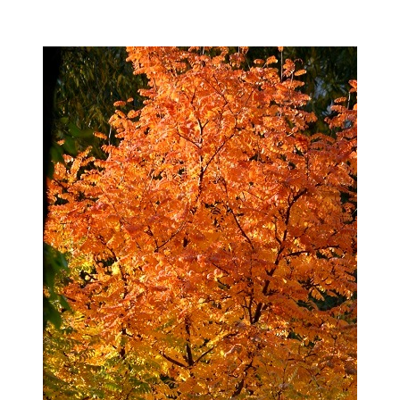
Мамадыш
106,2 FM
Минзәлә
107,3 FM
Мөслим
100,0 FM
Нурлат
104,7 FM
Олы Әтнә
71,42 FM
Сарман