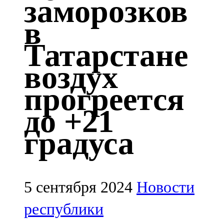
заморозков
Казан
в
91,5 FM
Татарстане
Кайбыч
воздух
106,1 FM
прогреется
Кама тамагы
до +21
71,51 FM
градуса
Кукмара
107,9 FM
Лениногорский
5 сентября 2024
Новости
102,1 FM
республики