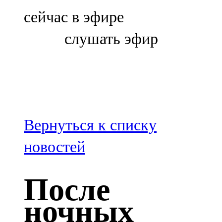
Болгар
сейчас в эфире
106,0 FM
слушать эфир
Бөгелмә
101,7 FM
Буа
100,3 FM
Вернуться к списку
Зәй
новостей
106,6 FM
После
Кадыбаш
ночных
105,2 FM