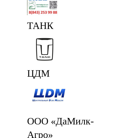
ТАНК
ЦДМ
ООО «ДаМилк-
Агро»