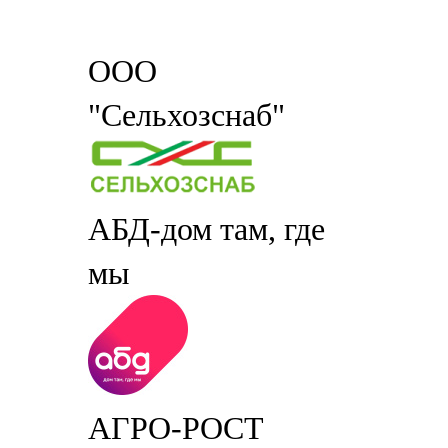
ООО
"Сельхозснаб"
АБД-дом там, где
мы
АГРО-РОСТ