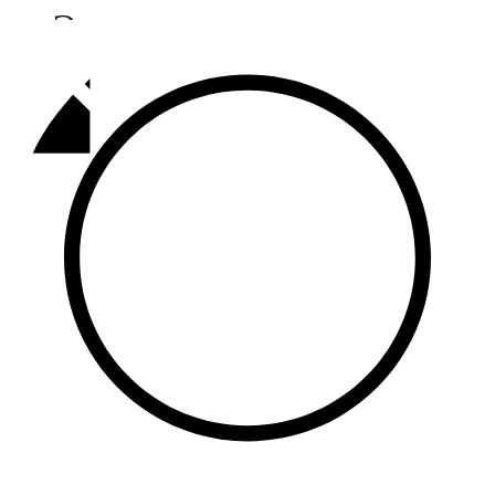
Әлмәт
92,9 FM
Базарлы матак
107,1 FM
Балык бистәсе
104,9 FM
Баулы
107,5 FM
Биләр
101,7 FM