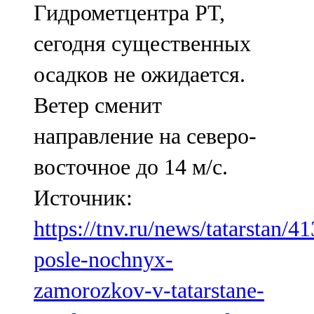
Гидрометцентра РТ,
91,0 FM
сегодня существенных
Шәмәрдән
осадков не ожидается.
102,3 FM
Ветер сменит
Яңа чишмә
направление на северо-
107,0 FM
восточное до 14 м/с.
Яр Чаллы
Источник:
105,5 FM
https://tnv.ru/news/tatarstan/4
posle-nochnyx-
zamorozkov-v-tatarstane-