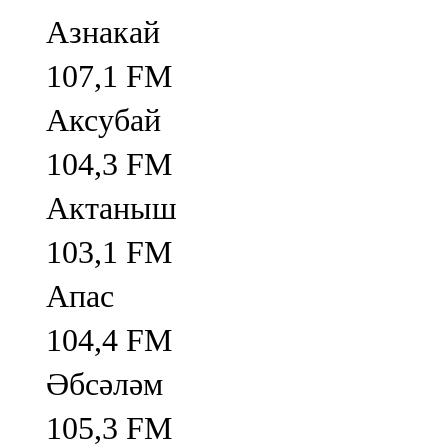
Азнакай
107,1 FM
Аксубай
104,3 FM
Актаныш
103,1 FM
Апас
104,4 FM
Әбсәләм
105,3 FM