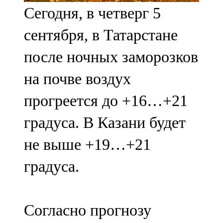
Сегодня, в четверг 5
107,8 FM
сентября, в Татарстане
Теләче
после ночных заморозков
106,1 FM
на почве воздух
Түбән Кама
прогреется до +16…+21
102,6 FM
градуса. В Казани будет
Чирмешән
не выше +19…+21
107,7 FM
градуса.
Чистай
103,0 FM
Согласно прогнозу
Чүпрәле