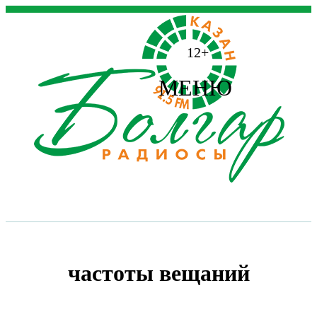
12+
МЕНЮ
частоты вещаний