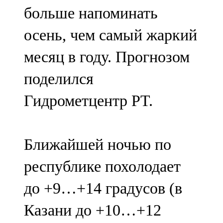
больше напоминать
107,8 FM
осень, чем самый жаркий
Теләче
месяц в году. Прогнозом
106,1 FM
поделился
Түбән Кама
Гидрометцентр РТ.
102,6 FM
Чирмешән
Ближайшей ночью по
107,7 FM
республике похолодает
Чистай
до +9…+14 градусов (в
103,0 FM
Казани до +10…+12
Чүпрәле