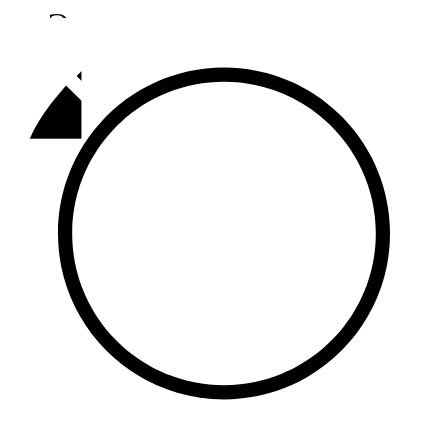
Әлмәт
92,9 FM
Базарлы матак
107,1 FM
Балык бистәсе
104,9 FM
Баулы
107,5 FM
Биләр
101,7 FM