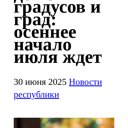
градусов и
Казан
град:
91,5 FM
осеннее
Кайбыч
начало
106,1 FM
июля ждет
Кама тамагы
71,51 FM
Кукмара
30 июня 2025
Новости
107,9 FM
республики
Лениногорский
102,1 FM