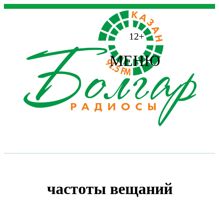
12+
МЕНЮ
частоты вещаний