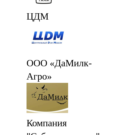
ЦДМ
ООО «ДаМилк-
Агро»
Компания