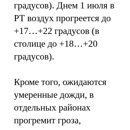
градусов). Днем 1 июля в
91,0 FM
РТ воздух прогреется до
Шәмәрдән
+17…+22 градусов (в
102,3 FM
столице до +18…+20
Яңа чишмә
градусов).
107,0 FM
Яр Чаллы
Кроме того, ожидаются
105,5 FM
умеренные дожди, в
отдельных районах
прогремит гроза,