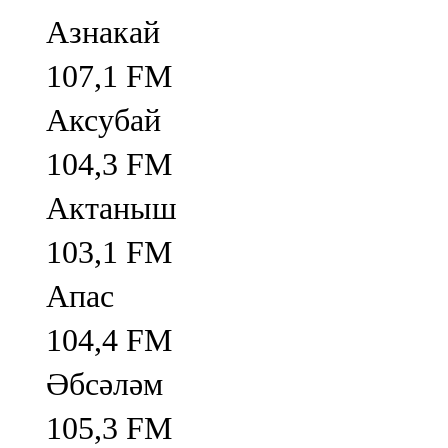
Азнакай
107,1 FM
Аксубай
104,3 FM
Актаныш
103,1 FM
Апас
104,4 FM
Әбсәләм
105,3 FM