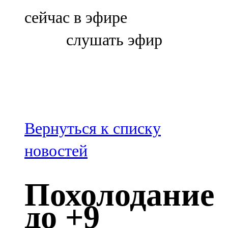
Болгар
сейчас в эфире
106,0 FM
слушать эфир
Бөгелмә
101,7 FM
Буа
100,3 FM
Вернуться к списку
Зәй
новостей
106,6 FM
Похолодание
Кадыбаш
до +9
105,2 FM