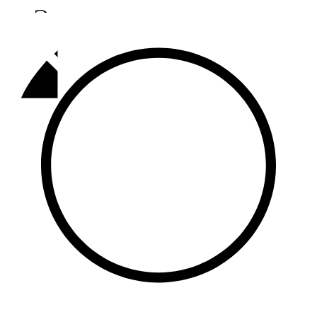
Әлмәт
92,9 FM
Базарлы матак
107,1 FM
Балык бистәсе
104,9 FM
Баулы
107,5 FM
Биләр
101,7 FM