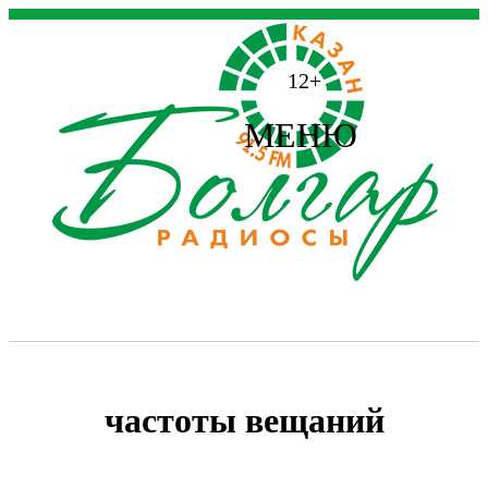
12+
МЕНЮ
частоты вещаний