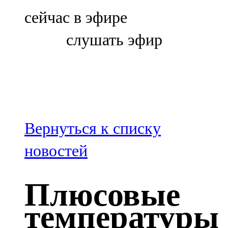
Болгар
сейчас в эфире
106,0 FM
слушать эфир
Бөгелмә
101,7 FM
Буа
100,3 FM
Вернуться к списку
Зәй
новостей
106,6 FM
Плюсовые
Кадыбаш
температуры
105,2 FM