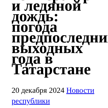
и ледяной
Казан
дождь:
91,5 FM
погода
Кайбыч
предпоследни
106,1 FM
выходных
Кама тамагы
года в
71,51 FM
Татарстане
Кукмара
107,9 FM
Лениногорский
20 декабря 2024
Новости
102,1 FM
республики