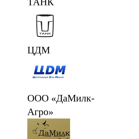
ТАНК
ЦДМ
ООО «ДаМилк-
Агро»