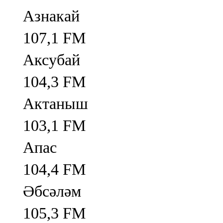
Азнакай
107,1 FM
Аксубай
104,3 FM
Актаныш
103,1 FM
Апас
104,4 FM
Әбсәләм
105,3 FM