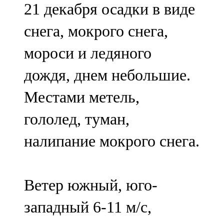
21 декабря осадки в виде
91,0 FM
снега, мокрого снега,
Шәмәрдән
мороси и ледяного
102,3 FM
дождя, днем небольшие.
Яңа чишмә
Местами метель,
107,0 FM
гололед, туман,
Яр Чаллы
налипание мокрого снега.
105,5 FM
Ветер южный, юго-
западный 6-11 м/с,