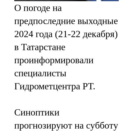
О погоде на
107,8 FM
предпоследние выходные
Теләче
2024 года (21-22 декабря)
106,1 FM
в Татарстане
Түбән Кама
проинформировали
102,6 FM
специалисты
Чирмешән
Гидрометцентра РТ.
107,7 FM
Чистай
Синоптики
103,0 FM
прогнозируют на субботу
Чүпрәле