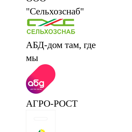
"Сельхозснаб"
АБД-дом там, где
мы
АГРО-РОСТ