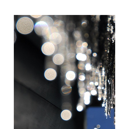
Мамадыш
106,2 FM
Минзәлә
107,3 FM
Мөслим
100,0 FM
Нурлат
104,7 FM
Олы Әтнә
71,42 FM
Сарман