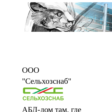
ООО
"Сельхозснаб"
АБД-дом там, где