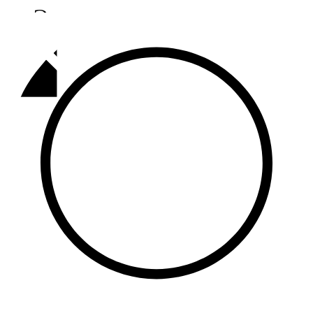
Әлмәт
92,9 FM
Базарлы матак
107,1 FM
Балык бистәсе
104,9 FM
Баулы
107,5 FM
Биләр
101,7 FM