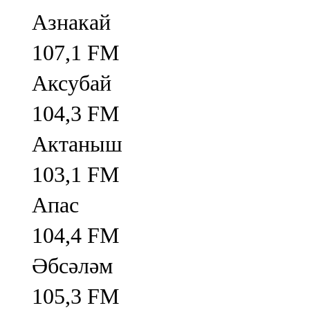
Азнакай
107,1 FM
Аксубай
104,3 FM
Актаныш
103,1 FM
Апас
104,4 FM
Әбсәләм
105,3 FM