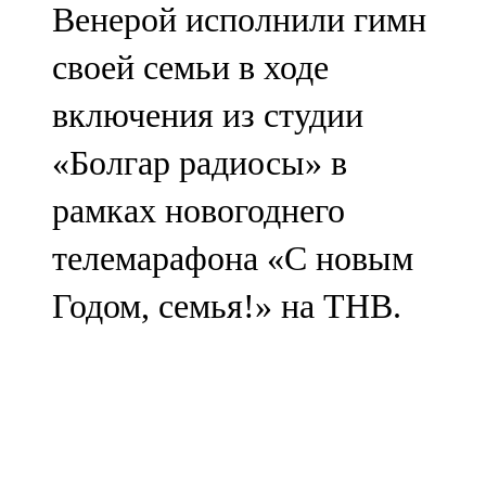
Венерой исполнили гимн
91,0 FM
своей семьи в ходе
Шәмәрдән
включения из студии
102,3 FM
«Болгар радиосы» в
Яңа чишмә
рамках новогоднего
107,0 FM
телемарафона «С новым
Яр Чаллы
Годом, семья!» на ТНВ.
105,5 FM