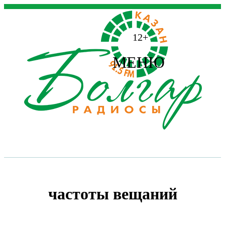
12+
МЕНЮ
частоты вещаний