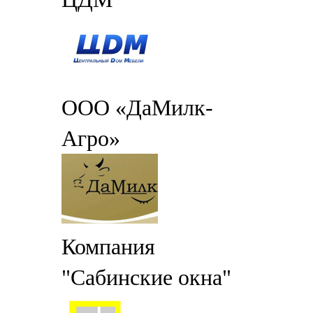
ООО «ДаМилк-
Агро»
Компания
"Сабинские окна"