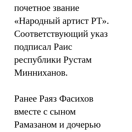
почетное звание
107,8 FM
«Народный артист РТ».
Теләче
Соответствующий указ
106,1 FM
подписал Раис
Түбән Кама
республики Рустам
102,6 FM
Минниханов.
Чирмешән
107,7 FM
Ранее Раяз Фасихов
Чистай
вместе с сыном
103,0 FM
Рамазаном и дочерью
Чүпрәле