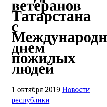
ветеранов
Казан
Татарстана
91,5 FM
с
Кайбыч
Международ
106,1 FM
днем
Кама тамагы
пожилых
71,51 FM
людей
Кукмара
107,9 FM
Лениногорский
1 октября 2019
Новости
102,1 FM
республики