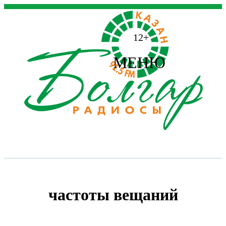
12+
МЕНЮ
частоты вещаний