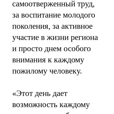
самоотверженный труд,
91,0 FM
за воспитание молодого
Шәмәрдән
поколения, за активное
102,3 FM
участие в жизни региона
Яңа чишмә
и просто днем особого
107,0 FM
внимания к каждому
Яр Чаллы
пожилому человеку.
105,5 FM
«Этот день дает
возможность каждому