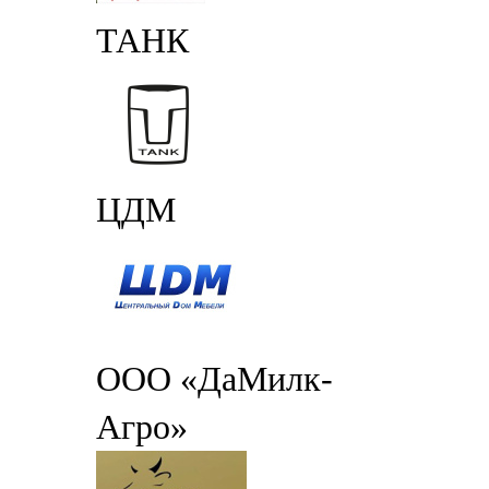
ТАНК
ЦДМ
ООО «ДаМилк-
Агро»