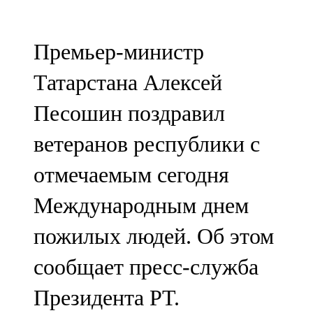
Мамадыш
106,2 FM
Премьер-министр
Минзәлә
Татарстана Алексей
107,3 FM
Песошин поздравил
Мөслим
ветеранов республики с
100,0 FM
отмечаемым сегодня
Нурлат
Международным днем
104,7 FM
пожилых людей. Об этом
Олы Әтнә
сообщает пресс-служба
71,42 FM
Президента РТ.
Сарман