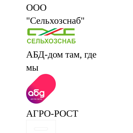
ООО
"Сельхозснаб"
АБД-дом там, где
мы
АГРО-РОСТ