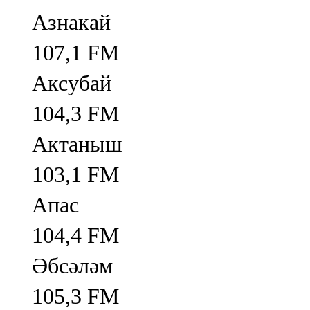
Азнакай
107,1 FM
Аксубай
104,3 FM
Актаныш
103,1 FM
Апас
104,4 FM
Әбсәләм
105,3 FM