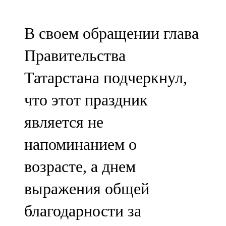
107,8 FM
В своем обращении глава
Теләче
Правительства
106,1 FM
Татарстана подчеркнул,
Түбән Кама
что этот праздник
102,6 FM
является не
Чирмешән
напоминанием о
107,7 FM
возрасте, а днем
Чистай
выражения общей
103,0 FM
благодарности за
Чүпрәле