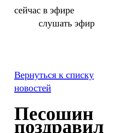
Болгар
сейчас в эфире
106,0 FM
слушать эфир
Бөгелмә
101,7 FM
Буа
100,3 FM
Вернуться к списку
Зәй
новостей
106,6 FM
Песошин
Кадыбаш
поздравил
105,2 FM