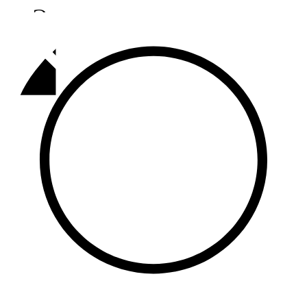
Әлмәт
92,9 FM
Базарлы матак
107,1 FM
Балык бистәсе
104,9 FM
Баулы
107,5 FM
Биләр
101,7 FM