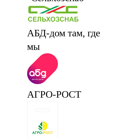
АБД-дом там, где
мы
АГРО-РОСТ