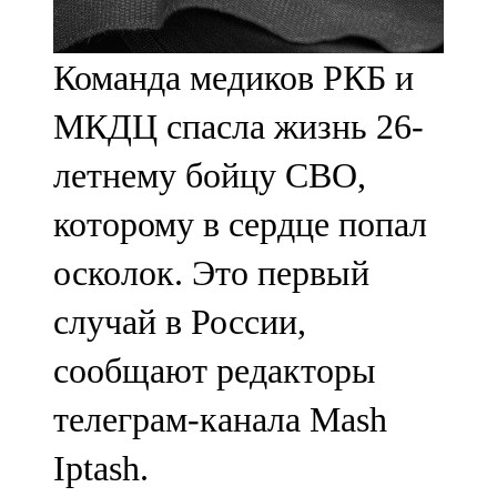
107,8 FM
Команда медиков РКБ и
Теләче
МКДЦ спасла жизнь 26-
106,1 FM
летнему бойцу СВО,
Түбән Кама
которому в сердце попал
102,6 FM
осколок. Это первый
Чирмешән
случай в России,
107,7 FM
сообщают редакторы
Чистай
телеграм-канала Mash
103,0 FM
Iptash.
Чүпрәле