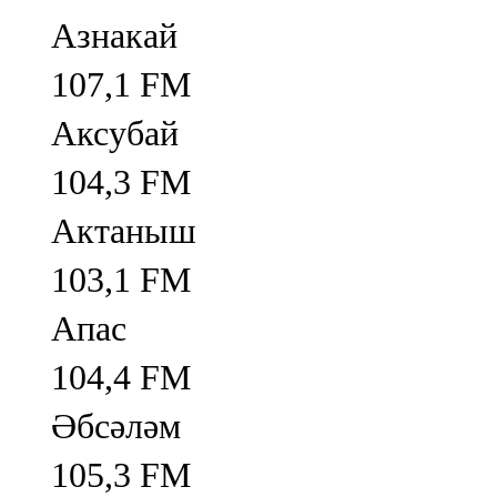
Азнакай
107,1 FM
Аксубай
104,3 FM
Актаныш
103,1 FM
Апас
104,4 FM
Әбсәләм
105,3 FM