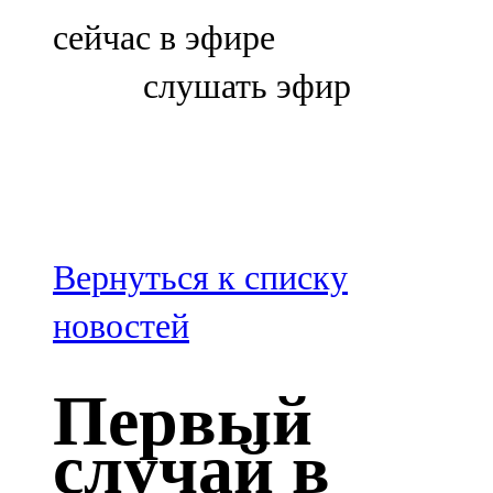
Болгар
сейчас в эфире
106,0 FM
слушать эфир
Бөгелмә
101,7 FM
Буа
100,3 FM
Вернуться к списку
Зәй
новостей
106,6 FM
Первый
Кадыбаш
случай в
105,2 FM