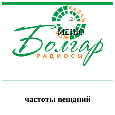
12+
МЕНЮ
частоты вещаний