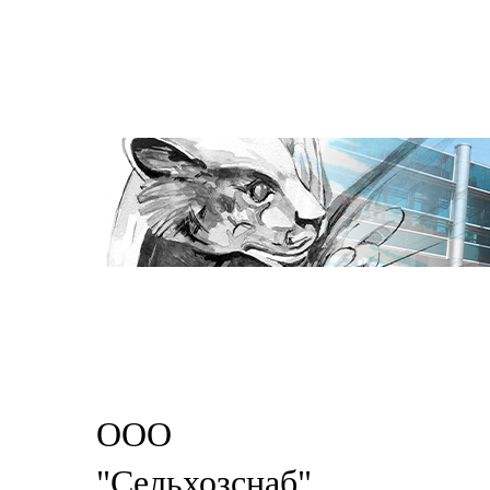
ООО
"Сельхозснаб"