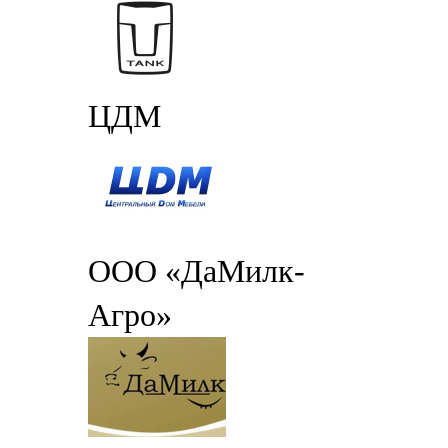
ЦДМ
ООО «ДаМилк-
Агро»