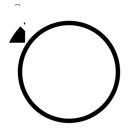
Әлмәт
92,9 FM
Базарлы матак
107,1 FM
Балык бистәсе
104,9 FM
Баулы
107,5 FM
Биләр
101,7 FM