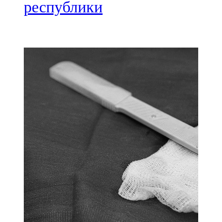
Мамадыш
республики
106,2 FM
Минзәлә
107,3 FM
Мөслим
100,0 FM
Нурлат
104,7 FM
Олы Әтнә
71,42 FM
Сарман