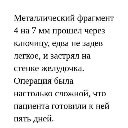
91,0 FM
Металлический фрагмент
Шәмәрдән
4 на 7 мм прошел через
102,3 FM
ключицу, едва не задев
Яңа чишмә
легкое, и застрял на
107,0 FM
стенке желудочка.
Яр Чаллы
Операция была
105,5 FM
настолько сложной, что
пациента готовили к ней
пять дней.