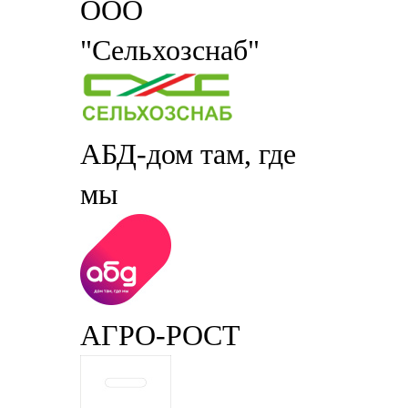
ООО
"Сельхозснаб"
АБД-дом там, где
мы
АГРО-РОСТ