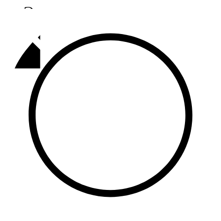
Әлмәт
92,9 FM
Базарлы матак
107,1 FM
Балык бистәсе
104,9 FM
Баулы
107,5 FM
Биләр
101,7 FM