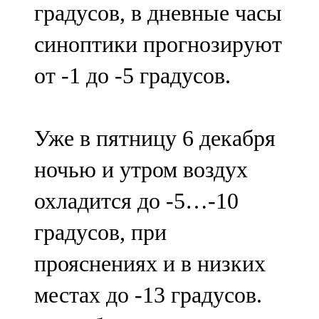
градусов, в дневные часы
91,0 FM
синоптики прогнозируют
Шәмәрдән
от -1 до -5 градусов.
102,3 FM
Яңа чишмә
Уже в пятницу 6 декабря
107,0 FM
ночью и утром воздух
Яр Чаллы
охладится до -5…-10
105,5 FM
градусов, при
прояснениях и в низких
местах до -13 градусов.