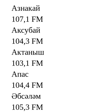
Азнакай
107,1 FM
Аксубай
104,3 FM
Актаныш
103,1 FM
Апас
104,4 FM
Әбсәләм
105,3 FM