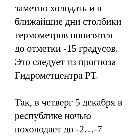
заметно холодать и в
107,8 FM
ближайшие дни столбики
Теләче
термометров понизятся
106,1 FM
до отметки -15 градусов.
Түбән Кама
Это следует из прогноза
102,6 FM
Гидрометцентра РТ.
Чирмешән
107,7 FM
Так, в четверг 5 декабря в
Чистай
республике ночью
103,0 FM
похолодает до -2…-7
Чүпрәле