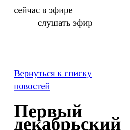
Болгар
сейчас в эфире
106,0 FM
слушать эфир
Бөгелмә
101,7 FM
Буа
100,3 FM
Вернуться к списку
Зәй
новостей
106,6 FM
Первый
Кадыбаш
декабрьский
105,2 FM