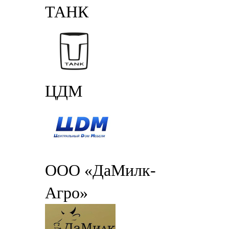
ТАНК
ЦДМ
ООО «ДаМилк-
Агро»