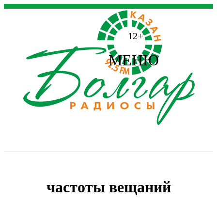
12+
МЕНЮ
частоты вещаний