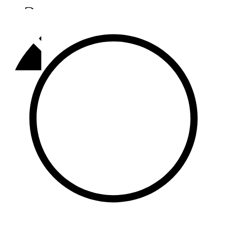
Әлмәт
92,9 FM
Базарлы матак
107,1 FM
Балык бистәсе
104,9 FM
Баулы
107,5 FM
Биләр
101,7 FM