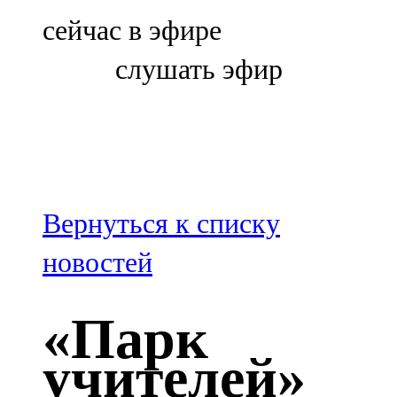
Болгар
сейчас в эфире
106,0 FM
слушать эфир
Бөгелмә
101,7 FM
Буа
100,3 FM
Вернуться к списку
Зәй
новостей
106,6 FM
«Парк
Кадыбаш
учителей»
105,2 FM