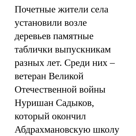
91,0 FM
Почетные жители села
Шәмәрдән
установили возле
102,3 FM
деревьев памятные
Яңа чишмә
таблички выпускникам
107,0 FM
разных лет. Среди них –
Яр Чаллы
ветеран Великой
105,5 FM
Отечественной войны
Нуришан Садыков,
который окончил
Абдрахмановскую школу