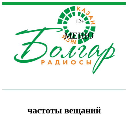
12+
МЕНЮ
частоты вещаний