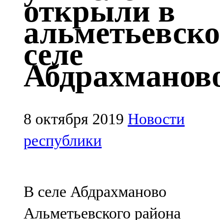
открыли в
Казан
альметьевск
91,5 FM
селе
Кайбыч
Абдрахманов
106,1 FM
Кама тамагы
71,51 FM
8 октября 2019
Новости
Кукмара
республики
107,9 FM
Лениногорский
В селе Абдрахманово
102,1 FM
Альметьевского района