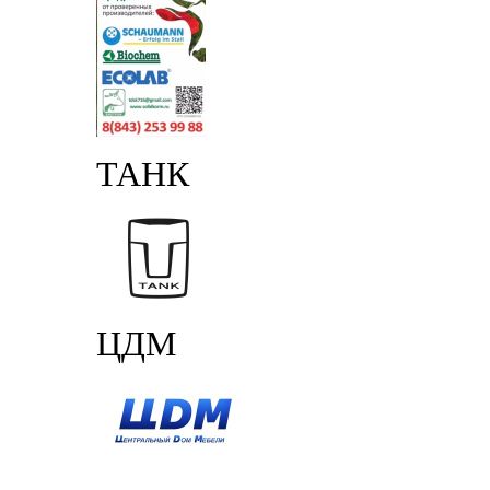
ТАНК
ЦДМ