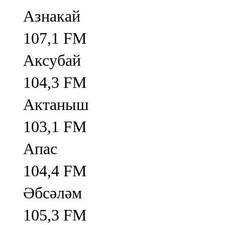
Азнакай
107,1 FM
Аксубай
104,3 FM
Актаныш
103,1 FM
Апас
104,4 FM
Әбсәләм
105,3 FM