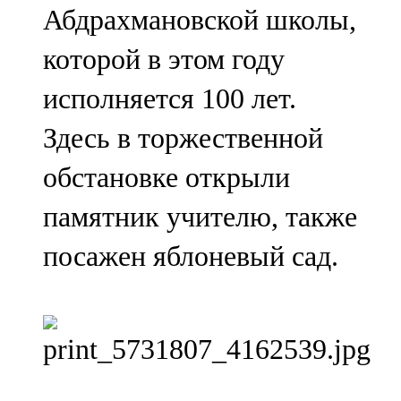
Абдрахмановской школы,
107,8 FM
которой в этом году
Теләче
исполняется 100 лет.
106,1 FM
Здесь в торжественной
Түбән Кама
обстановке открыли
102,6 FM
памятник учителю, также
Чирмешән
посажен яблоневый сад.
107,7 FM
Чистай
103,0 FM
Чүпрәле