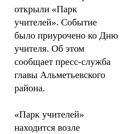
Мамадыш
открыли «Парк
106,2 FM
учителей». Событие
Минзәлә
было приурочено ко Дню
107,3 FM
учителя. Об этом
Мөслим
сообщает пресс-служба
100,0 FM
главы Альметьевского
Нурлат
района.
104,7 FM
Олы Әтнә
«Парк учителей»
71,42 FM
находится возле
Сарман