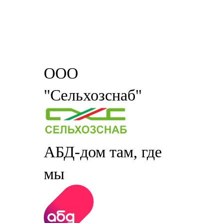
ООО
"Сельхозснаб"
АБД-дом там, где
мы