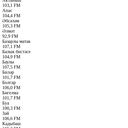
Актаныш
103,1 FM
Апас
104,4 FM
Әбсәләм
105,3 FM
Әлмәт
92,9 FM
Базарлы матак
107,1 FM
Балык бистәсе
104,9 FM
Баулы
107,5 FM
Биләр
101,7 FM
Болгар
106,0 FM
Бөгелмә
101,7 FM
Буа
100,3 FM
Зәй
106,6 FM
Кадыбаш