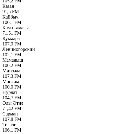
105,2 FM
Казан
91,5 FM
Кайбыч
106,1 FM
Кама тамагы
71,51 FM
Кукмара
107,9 FM
Лениногорский
102,1 FM
Мамадыш
106,2 FM
Минзәлә
107,3 FM
Мөслим
100,0 FM
Нурлат
104,7 FM
Олы Әтнә
71,42 FM
Сарман
107,8 FM
Теләче
106,1 FM