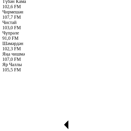
Түбән Кама
102,6 FM
Чирмешән
107,7 FM
Чистай
103,0 FM
Чүпрәле
91,0 FM
Шәмәрдән
102,3 FM
Яңа чишмә
107,0 FM
Яр Чаллы
105,5 FM