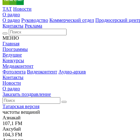
ТАТ
Новости
О радио
О радио
Руководство
Коммерческий отдел
Продюсерский цент
Контакты
Реклама
МЕНЮ
Главная
Программы
Ведущие
Конкурсы
Медиаконтент
Фотолента
Видеоконтент
Аудио-архив
Контакты
Новости
О радио
Заказать поздравление
Татарская версия
частоты вещаний
Азнакай
107,1 FM
Аксубай
104,3 FM