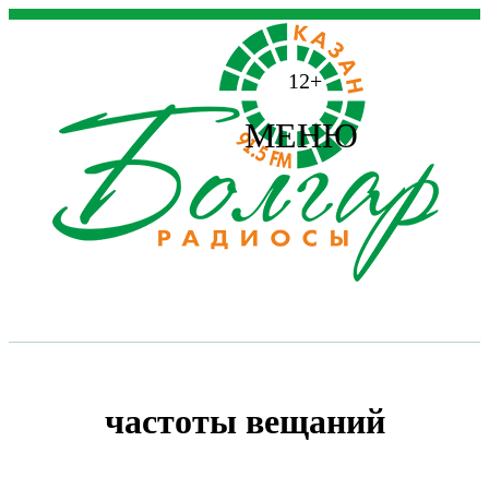
12+
МЕНЮ
частоты вещаний