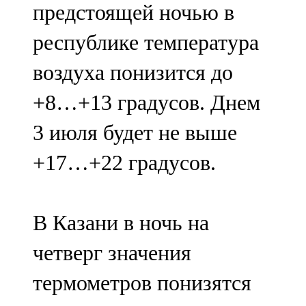
предстоящей ночью в
91,0 FM
республике температура
Шәмәрдән
воздуха понизится до
102,3 FM
+8…+13 градусов. Днем
Яңа чишмә
3 июля будет не выше
107,0 FM
+17…+22 градусов.
Яр Чаллы
105,5 FM
В Казани в ночь на
четверг значения
термометров понизятся