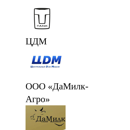
ЦДМ
ООО «ДаМилк-
Агро»