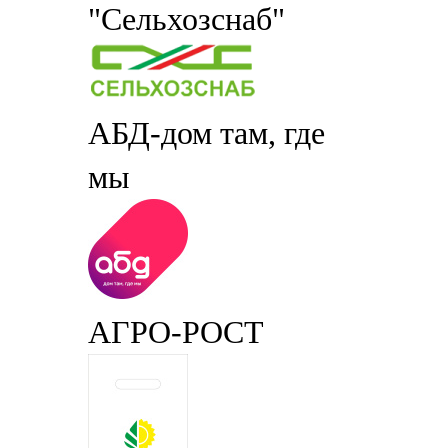
"Сельхозснаб"
АБД-дом там, где
мы
АГРО-РОСТ