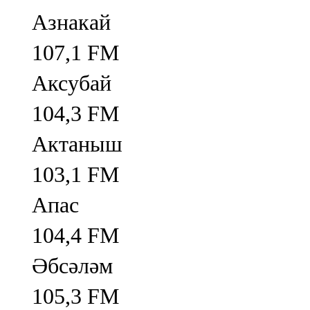
Азнакай
107,1 FM
Аксубай
104,3 FM
Актаныш
103,1 FM
Апас
104,4 FM
Әбсәләм
105,3 FM