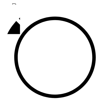
Әлмәт
92,9 FM
Базарлы матак
107,1 FM
Балык бистәсе
104,9 FM
Баулы
107,5 FM
Биләр
101,7 FM