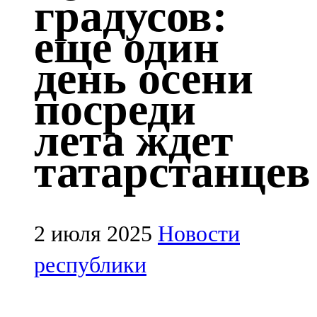
градусов:
Казан
еще один
91,5 FM
день осени
Кайбыч
посреди
106,1 FM
лета ждет
Кама тамагы
татарстанцев
71,51 FM
Кукмара
107,9 FM
2 июля 2025
Новости
Лениногорский
республики
102,1 FM