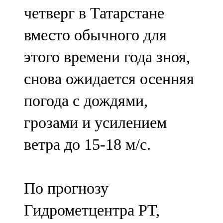
четверг в Татарстане
107,8 FM
вместо обычного для
Теләче
этого времени года зноя,
106,1 FM
снова ожидается осенняя
Түбән Кама
погода с дождями,
102,6 FM
грозами и усилением
Чирмешән
ветра до 15-18 м/с.
107,7 FM
Чистай
По прогнозу
103,0 FM
Гидрометцентра РТ,
Чүпрәле