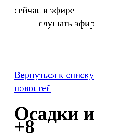
Болгар
сейчас в эфире
106,0 FM
слушать эфир
Бөгелмә
101,7 FM
Буа
100,3 FM
Вернуться к списку
Зәй
новостей
106,6 FM
Осадки и
Кадыбаш
+8
105,2 FM