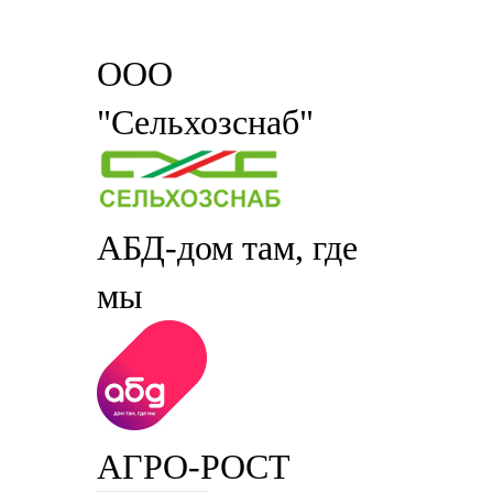
ООО
"Сельхозснаб"
АБД-дом там, где
мы
АГРО-РОСТ