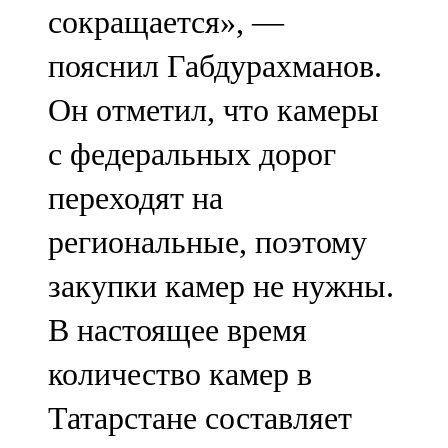
сокращается», —
107,8 FM
пояснил Габдурахманов.
Теләче
Он отметил, что камеры
106,1 FM
с федеральных дорог
Түбән Кама
переходят на
102,6 FM
региональные, поэтому
Чирмешән
закупки камер не нужны.
107,7 FM
В настоящее время
Чистай
количество камер в
103,0 FM
Татарстане составляет
Чүпрәле