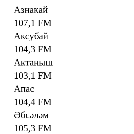
Азнакай
107,1 FM
Аксубай
104,3 FM
Актаныш
103,1 FM
Апас
104,4 FM
Әбсәләм
105,3 FM