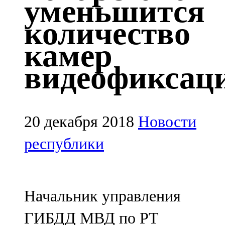
уменьшится
Казан
количество
91,5 FM
камер
Кайбыч
видеофиксац
106,1 FM
Кама тамагы
71,51 FM
20 декабря 2018
Новости
Кукмара
республики
107,9 FM
Лениногорский
Начальник управления
102,1 FM
ГИБДД МВД по РТ