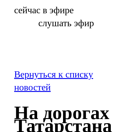
Болгар
сейчас в эфире
106,0 FM
слушать эфир
Бөгелмә
101,7 FM
Буа
100,3 FM
Вернуться к списку
Зәй
новостей
106,6 FM
На дорогах
Кадыбаш
Татарстана
105,2 FM