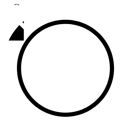
Әлмәт
92,9 FM
Базарлы матак
107,1 FM
Балык бистәсе
104,9 FM
Баулы
107,5 FM
Биләр
101,7 FM