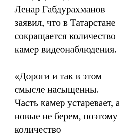
Мамадыш
Ленар Габдурахманов
106,2 FM
заявил, что в Татарстане
Минзәлә
сокращается количество
107,3 FM
камер видеонаблюдения.
Мөслим
100,0 FM
«Дороги и так в этом
Нурлат
смысле насыщенны.
104,7 FM
Часть камер устаревает, а
Олы Әтнә
новые не берем, поэтому
71,42 FM
количество
Сарман