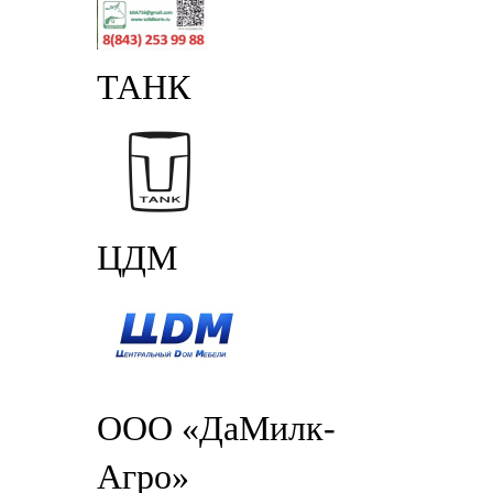
ТАНК
ЦДМ
ООО «ДаМилк-
Агро»