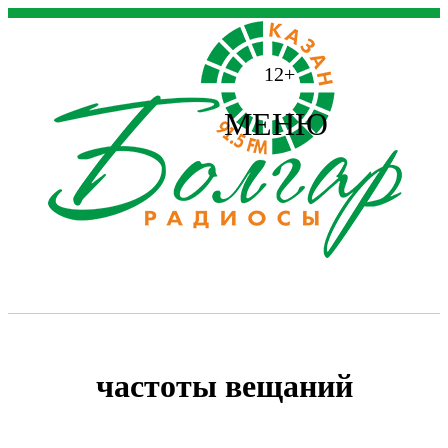
12+
МЕНЮ
частоты вещаний