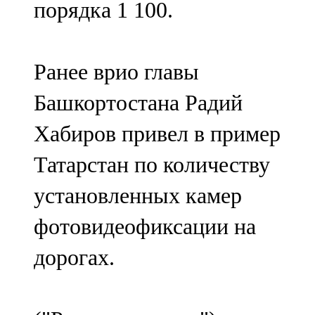
порядка 1 100.
91,0 FM
Шәмәрдән
Ранее врио главы
102,3 FM
Башкортостана Радий
Яңа чишмә
Хабиров привел в пример
107,0 FM
Татарстан по количеству
Яр Чаллы
установленных камер
105,5 FM
фотовидеофиксации на
дорогах.