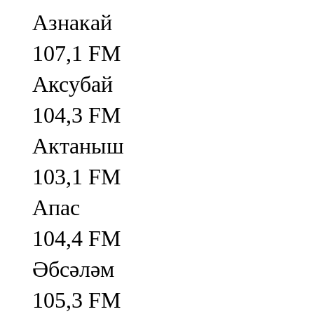
Азнакай
107,1 FM
Аксубай
104,3 FM
Актаныш
103,1 FM
Апас
104,4 FM
Әбсәләм
105,3 FM