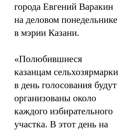
города Евгений Варакин
107,8 FM
на деловом понедельнике
Теләче
в мэрии Казани.
106,1 FM
Түбән Кама
«Полюбившиеся
102,6 FM
казанцам сельхозярмарки
Чирмешән
в день голосования будут
107,7 FM
организованы около
Чистай
каждого избирательного
103,0 FM
участка. В этот день на
Чүпрәле