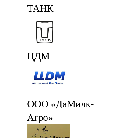
ТАНК
ЦДМ
ООО «ДаМилк-
Агро»