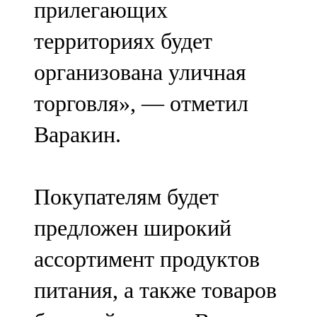
прилегающих
91,0 FM
территориях будет
Шәмәрдән
организована уличная
102,3 FM
торговля», — отметил
Яңа чишмә
Варакин.
107,0 FM
Яр Чаллы
Покупателям будет
105,5 FM
предложен широкий
ассортимент продуктов
питания, а также товаров