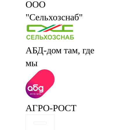
ООО
"Сельхозснаб"
АБД-дом там, где
мы
АГРО-РОСТ