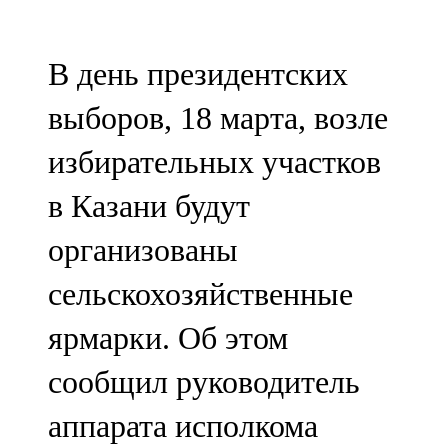
Мамадыш
106,2 FM
В день президентских
Минзәлә
выборов, 18 марта, возле
107,3 FM
избирательных участков
Мөслим
в Казани будут
100,0 FM
организованы
Нурлат
сельскохозяйственные
104,7 FM
ярмарки. Об этом
Олы Әтнә
сообщил руководитель
71,42 FM
аппарата исполкома
Сарман