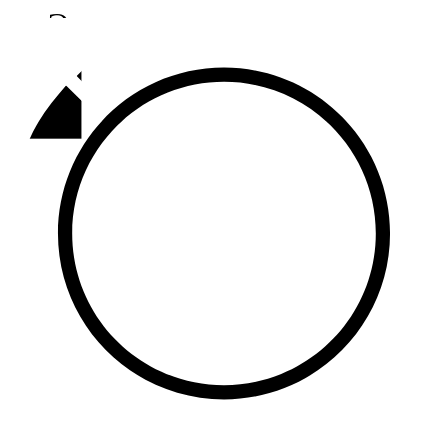
Әлмәт
92,9 FM
Базарлы матак
107,1 FM
Балык бистәсе
104,9 FM
Баулы
107,5 FM
Биләр
101,7 FM