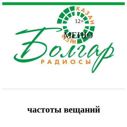
12+
МЕНЮ
частоты вещаний