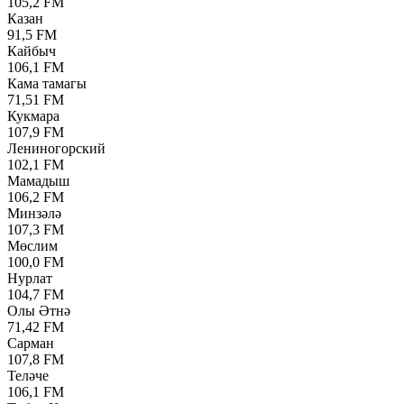
105,2 FM
Казан
91,5 FM
Кайбыч
106,1 FM
Кама тамагы
71,51 FM
Кукмара
107,9 FM
Лениногорский
102,1 FM
Мамадыш
106,2 FM
Минзәлә
107,3 FM
Мөслим
100,0 FM
Нурлат
104,7 FM
Олы Әтнә
71,42 FM
Сарман
107,8 FM
Теләче
106,1 FM