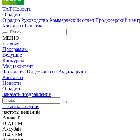
ТАТ
Новости
О радио
О радио
Руководство
Коммерческий отдел
Продюсерский цент
Контакты
Реклама
МЕНЮ
Главная
Программы
Ведущие
Конкурсы
Медиаконтент
Фотолента
Видеоконтент
Аудио-архив
Контакты
Новости
О радио
Заказать поздравление
Татарская версия
частоты вещаний
Азнакай
107,1 FM
Аксубай
104,3 FM