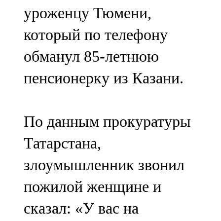
уроженцу Тюмени,
107,8 FM
который по телефону
Теләче
обманул 85-летнюю
106,1 FM
пенсионерку из Казани.
Түбән Кама
102,6 FM
По данным прокуратуры
Чирмешән
Татарстана,
107,7 FM
злоумышленник звонил
Чистай
пожилой женщине и
103,0 FM
сказал: «У вас на
Чүпрәле