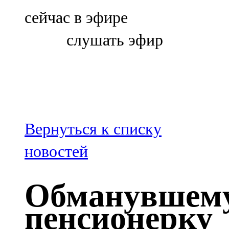
Болгар
сейчас в эфире
106,0 FM
слушать эфир
Бөгелмә
101,7 FM
Буа
100,3 FM
Вернуться к списку
Зәй
новостей
106,6 FM
Обманувшем
Кадыбаш
пенсионерку
105,2 FM