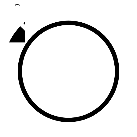
Әлмәт
92,9 FM
Базарлы матак
107,1 FM
Балык бистәсе
104,9 FM
Баулы
107,5 FM
Биләр
101,7 FM