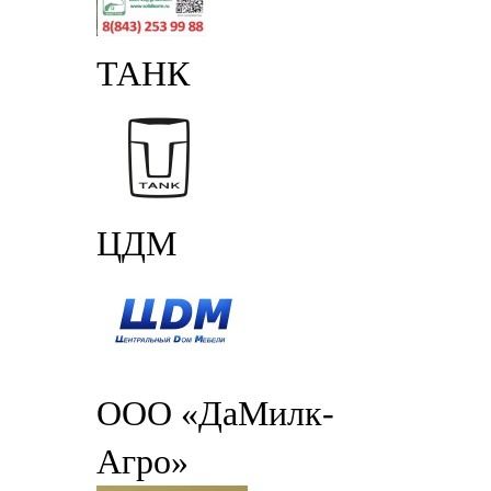
ТАНК
ЦДМ
ООО «ДаМилк-
Агро»