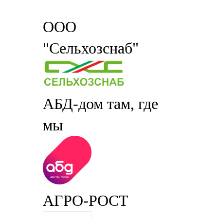
ООО
"Сельхозснаб"
АБД-дом там, где
мы
АГРО-РОСТ