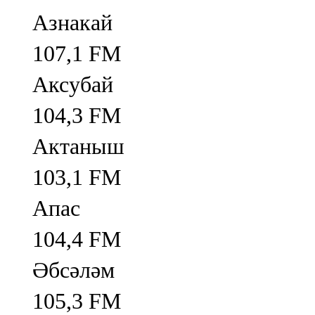
Азнакай
107,1 FM
Аксубай
104,3 FM
Актаныш
103,1 FM
Апас
104,4 FM
Әбсәләм
105,3 FM