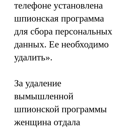
телефоне установлена
91,0 FM
шпионская программа
Шәмәрдән
для сбора персональных
102,3 FM
данных. Ее необходимо
Яңа чишмә
удалить».
107,0 FM
Яр Чаллы
За удаление
105,5 FM
вымышленной
шпионской программы
женщина отдала