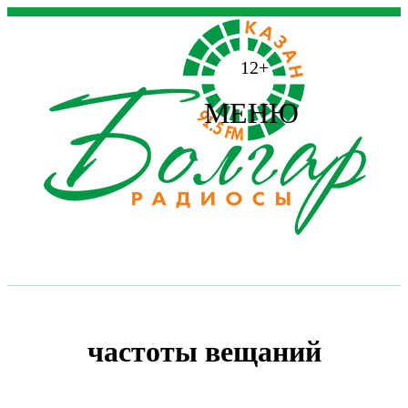
12+
МЕНЮ
частоты вещаний