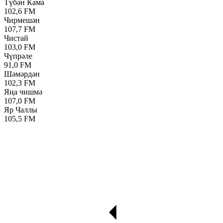
Түбән Кама
102,6 FM
Чирмешән
107,7 FM
Чистай
103,0 FM
Чүпрәле
91,0 FM
Шәмәрдән
102,3 FM
Яңа чишмә
107,0 FM
Яр Чаллы
105,5 FM