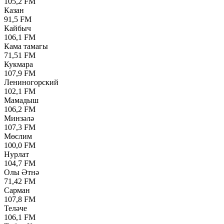
105,2 FM
Казан
91,5 FM
Кайбыч
106,1 FM
Кама тамагы
71,51 FM
Кукмара
107,9 FM
Лениногорский
102,1 FM
Мамадыш
106,2 FM
Минзәлә
107,3 FM
Мөслим
100,0 FM
Нурлат
104,7 FM
Олы Әтнә
71,42 FM
Сарман
107,8 FM
Теләче
106,1 FM