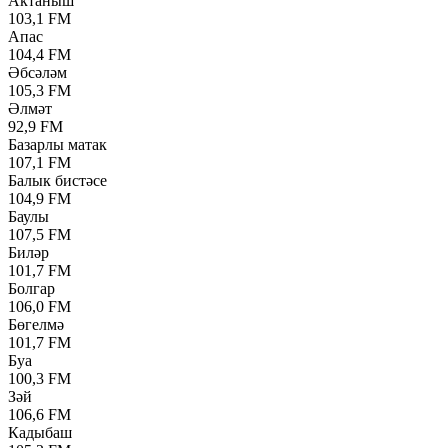
Актаныш
103,1 FM
Апас
104,4 FM
Әбсәләм
105,3 FM
Әлмәт
92,9 FM
Базарлы матак
107,1 FM
Балык бистәсе
104,9 FM
Баулы
107,5 FM
Биләр
101,7 FM
Болгар
106,0 FM
Бөгелмә
101,7 FM
Буа
100,3 FM
Зәй
106,6 FM
Кадыбаш