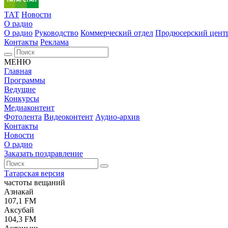
ТАТ
Новости
О радио
О радио
Руководство
Коммерческий отдел
Продюсерский цент
Контакты
Реклама
МЕНЮ
Главная
Программы
Ведущие
Конкурсы
Медиаконтент
Фотолента
Видеоконтент
Аудио-архив
Контакты
Новости
О радио
Заказать поздравление
Татарская версия
частоты вещаний
Азнакай
107,1 FM
Аксубай
104,3 FM