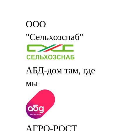
ООО
"Сельхозснаб"
АБД-дом там, где
мы
АГРО-РОСТ