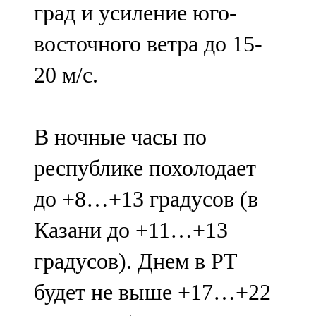
град и усиление юго-
91,0 FM
восточного ветра до 15-
Шәмәрдән
20 м/с.
102,3 FM
Яңа чишмә
В ночные часы по
107,0 FM
республике похолодает
Яр Чаллы
до +8…+13 градусов (в
105,5 FM
Казани до +11…+13
градусов). Днем в РТ
будет не выше +17…+22