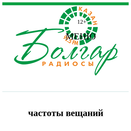
12+
МЕНЮ
частоты вещаний