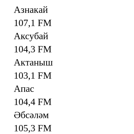
Азнакай
107,1 FM
Аксубай
104,3 FM
Актаныш
103,1 FM
Апас
104,4 FM
Әбсәләм
105,3 FM