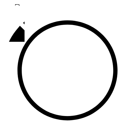
Әлмәт
92,9 FM
Базарлы матак
107,1 FM
Балык бистәсе
104,9 FM
Баулы
107,5 FM
Биләр
101,7 FM