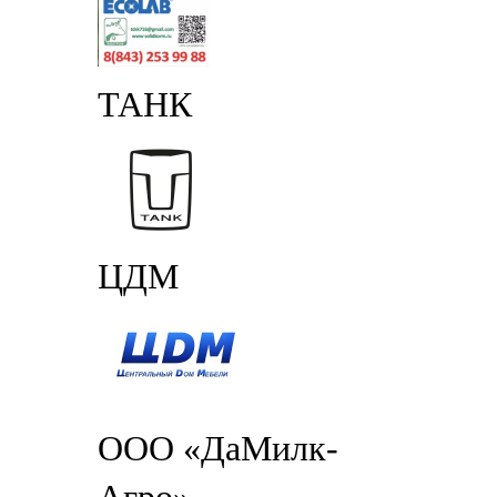
ТАНК
ЦДМ
ООО «ДаМилк-