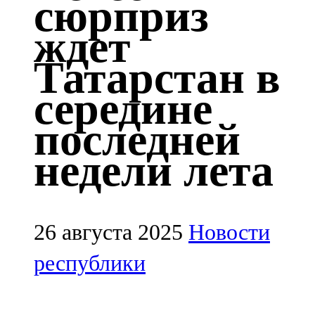
сюрприз
Казан
ждет
91,5 FM
Татарстан в
Кайбыч
середине
106,1 FM
последней
Кама тамагы
недели лета
71,51 FM
Кукмара
107,9 FM
26 августа 2025
Новости
Лениногорский
республики
102,1 FM