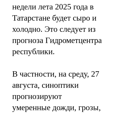
недели лета 2025 года в
107,8 FM
Татарстане будет сыро и
Теләче
холодно. Это следует из
106,1 FM
прогноза Гидрометцентра
Түбән Кама
республики.
102,6 FM
Чирмешән
В частности, на среду, 27
107,7 FM
августа, синоптики
Чистай
прогнозируют
103,0 FM
умеренные дожди, грозы,
Чүпрәле