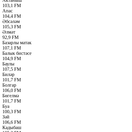
Актаныш
103,1 FM
Апас
104,4 FM
Әбсәләм
105,3 FM
Әлмәт
92,9 FM
Базарлы матак
107,1 FM
Балык бистәсе
104,9 FM
Баулы
107,5 FM
Биләр
101,7 FM
Болгар
106,0 FM
Бөгелмә
101,7 FM
Буа
100,3 FM
Зәй
106,6 FM
Кадыбаш