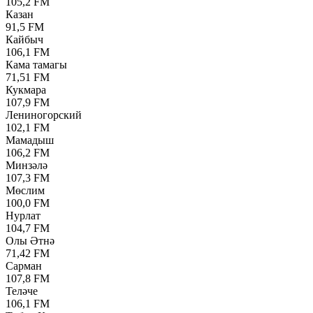
105,2 FM
Казан
91,5 FM
Кайбыч
106,1 FM
Кама тамагы
71,51 FM
Кукмара
107,9 FM
Лениногорский
102,1 FM
Мамадыш
106,2 FM
Минзәлә
107,3 FM
Мөслим
100,0 FM
Нурлат
104,7 FM
Олы Әтнә
71,42 FM
Сарман
107,8 FM
Теләче
106,1 FM