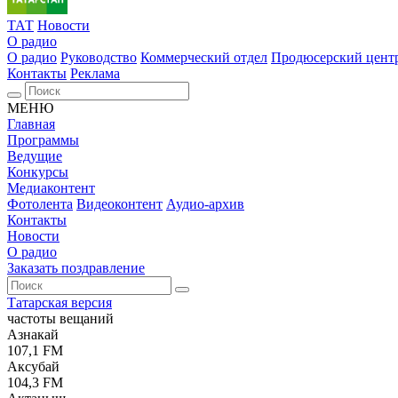
ТАТ
Новости
О радио
О радио
Руководство
Коммерческий отдел
Продюсерский цент
Контакты
Реклама
МЕНЮ
Главная
Программы
Ведущие
Конкурсы
Медиаконтент
Фотолента
Видеоконтент
Аудио-архив
Контакты
Новости
О радио
Заказать поздравление
Татарская версия
частоты вещаний
Азнакай
107,1 FM
Аксубай
104,3 FM