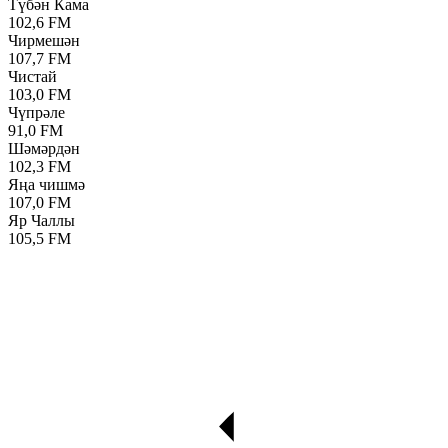
Түбән Кама
102,6 FM
Чирмешән
107,7 FM
Чистай
103,0 FM
Чүпрәле
91,0 FM
Шәмәрдән
102,3 FM
Яңа чишмә
107,0 FM
Яр Чаллы
105,5 FM