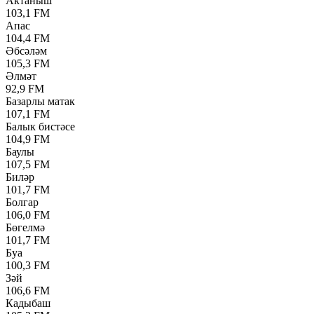
Актаныш
103,1 FM
Апас
104,4 FM
Әбсәләм
105,3 FM
Әлмәт
92,9 FM
Базарлы матак
107,1 FM
Балык бистәсе
104,9 FM
Баулы
107,5 FM
Биләр
101,7 FM
Болгар
106,0 FM
Бөгелмә
101,7 FM
Буа
100,3 FM
Зәй
106,6 FM
Кадыбаш