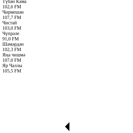
Түбән Кама
102,6 FM
Чирмешән
107,7 FM
Чистай
103,0 FM
Чүпрәле
91,0 FM
Шәмәрдән
102,3 FM
Яңа чишмә
107,0 FM
Яр Чаллы
105,5 FM