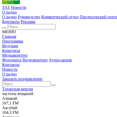
ТАТ
Новости
О радио
О радио
Руководство
Коммерческий отдел
Продюсерский цент
Контакты
Реклама
МЕНЮ
Главная
Программы
Ведущие
Конкурсы
Медиаконтент
Фотолента
Видеоконтент
Аудио-архив
Контакты
Новости
О радио
Заказать поздравление
Татарская версия
частоты вещаний
Азнакай
107,1 FM
Аксубай
104,3 FM