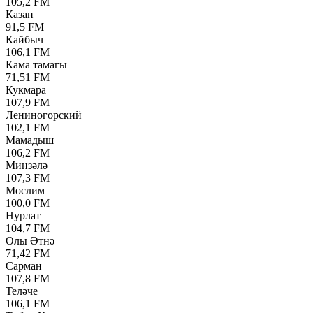
105,2 FM
Казан
91,5 FM
Кайбыч
106,1 FM
Кама тамагы
71,51 FM
Кукмара
107,9 FM
Лениногорский
102,1 FM
Мамадыш
106,2 FM
Минзәлә
107,3 FM
Мөслим
100,0 FM
Нурлат
104,7 FM
Олы Әтнә
71,42 FM
Сарман
107,8 FM
Теләче
106,1 FM