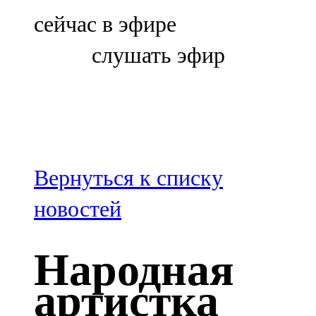
Болгар
сейчас в эфире
106,0 FM
слушать эфир
Бөгелмә
101,7 FM
Буа
100,3 FM
Вернуться к списку
Зәй
новостей
106,6 FM
Народная
Кадыбаш
артистка
105,2 FM