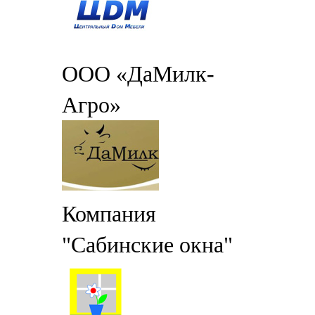
ООО «ДаМилк-
Агро»
Компания
"Сабинские окна"