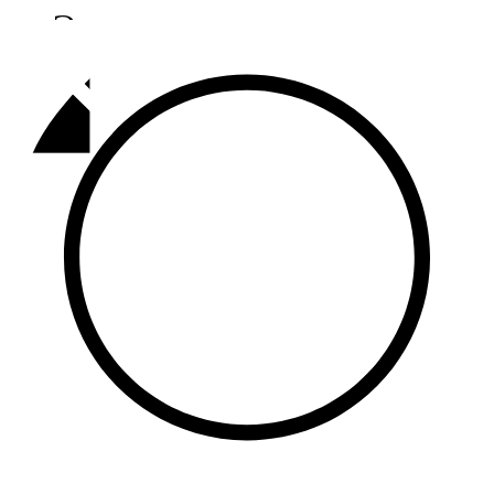
Әлмәт
92,9 FM
Базарлы матак
107,1 FM
Балык бистәсе
104,9 FM
Баулы
107,5 FM
Биләр
101,7 FM