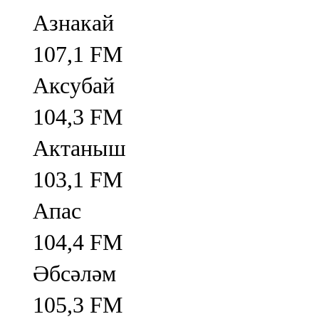
Азнакай
107,1 FM
Аксубай
104,3 FM
Актаныш
103,1 FM
Апас
104,4 FM
Әбсәләм
105,3 FM