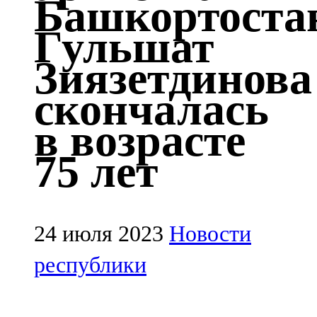
Башкортоста
Казан
Гульшат
91,5 FM
Зиязетдинова
Кайбыч
скончалась
106,1 FM
в возрасте
Кама тамагы
75 лет
71,51 FM
Кукмара
107,9 FM
24 июля 2023
Новости
Лениногорский
республики
102,1 FM