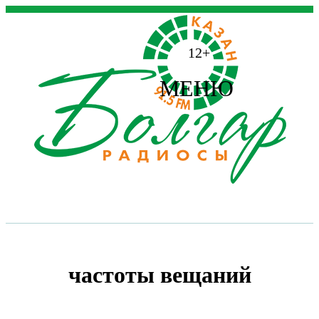
12+
МЕНЮ
частоты вещаний