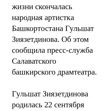
жизни скончалась
107,8 FM
народная артистка
Теләче
Башкортостана Гульшат
106,1 FM
Зиязетдинова. Об этом
Түбән Кама
сообщила пресс-служба
102,6 FM
Салаватского
Чирмешән
башкирского драмтеатра.
107,7 FM
Чистай
Гульшат Зиязетдинова
103,0 FM
родилась 22 сентября
Чүпрәле