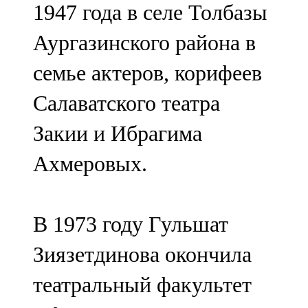
1947 года в селе Толбазы
91,0 FM
Аургазинского района в
Шәмәрдән
семье актеров, корифеев
102,3 FM
Салаватского театра
Яңа чишмә
Закии и Ибрагима
107,0 FM
Ахмеровых.
Яр Чаллы
105,5 FM
В 1973 году Гульшат
Зиязетдинова окончила
театральный факультет