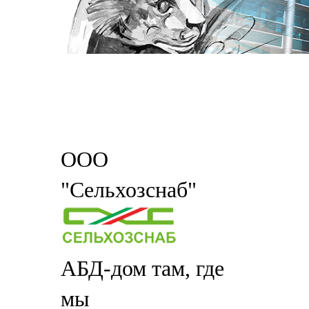
ООО
"Сельхозснаб"
АБД-дом там, где
мы