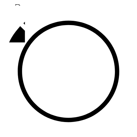
Әлмәт
92,9 FM
Базарлы матак
107,1 FM
Балык бистәсе
104,9 FM
Баулы
107,5 FM
Биләр
101,7 FM