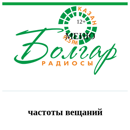
12+
МЕНЮ
частоты вещаний