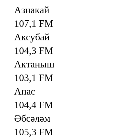
Азнакай
107,1 FM
Аксубай
104,3 FM
Актаныш
103,1 FM
Апас
104,4 FM
Әбсәләм
105,3 FM