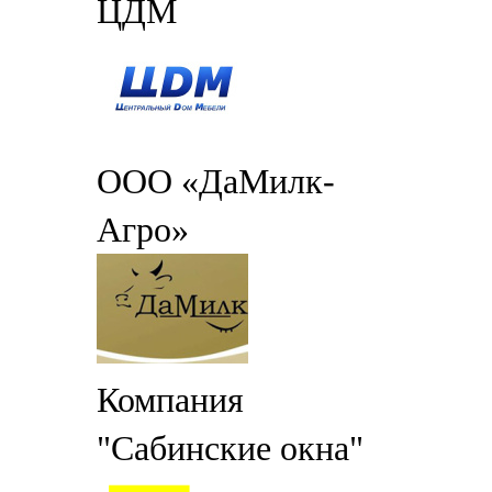
ЦДМ
ООО «ДаМилк-
Агро»
Компания
"Сабинские окна"