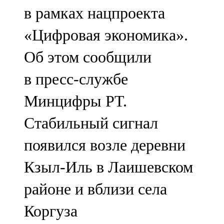
в рамках нацпроекта
107,8 FM
«Цифровая экономика».
Теләче
Об этом сообщили
106,1 FM
в пресс-службе
Түбән Кама
Минцифры РТ.
102,6 FM
Стабильный сигнал
Чирмешән
появился возле деревни
107,7 FM
Кзыл-Иль в Лаишевском
Чистай
районе и вблизи села
103,0 FM
Коргуза
Чүпрәле