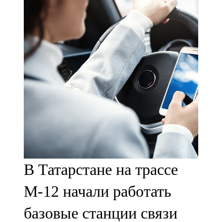
Мамадыш
106,2 FM
Минзәлә
107,3 FM
Мөслим
100,0 FM
Нурлат
104,7 FM
В Татарстане на трассе
Олы Әтнә
М-12 начали работать
71,42 FM
базовые станции связи
Сарман