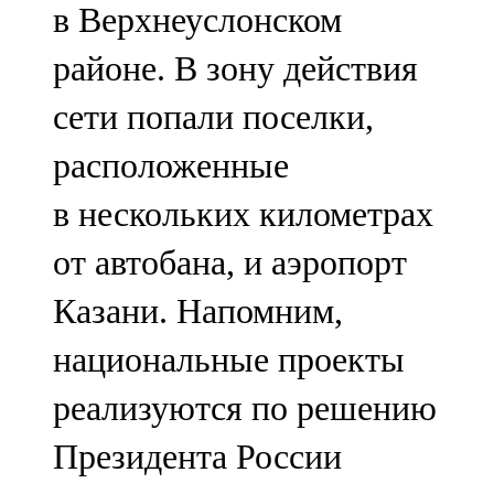
в Верхнеуслонском
91,0 FM
районе. В зону действия
Шәмәрдән
сети попали поселки,
102,3 FM
расположенные
Яңа чишмә
в нескольких километрах
107,0 FM
от автобана, и аэропорт
Яр Чаллы
Казани. Напомним,
105,5 FM
национальные проекты
реализуются по решению
Президента России