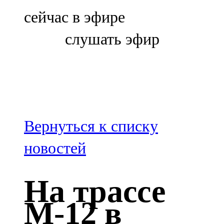
Болгар
сейчас в эфире
106,0 FM
слушать эфир
Бөгелмә
101,7 FM
Буа
100,3 FM
Вернуться к списку
Зәй
новостей
106,6 FM
На трассе
Кадыбаш
М-12 в
105,2 FM