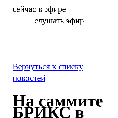
Болгар
сейчас в эфире
106,0 FM
слушать эфир
Бөгелмә
101,7 FM
Буа
100,3 FM
Вернуться к списку
Зәй
новостей
106,6 FM
На саммите
Кадыбаш
БРИКС в
105,2 FM