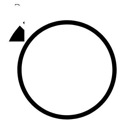
Әлмәт
92,9 FM
Базарлы матак
107,1 FM
Балык бистәсе
104,9 FM
Баулы
107,5 FM
Биләр
101,7 FM