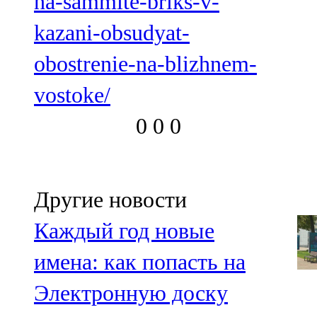
na-sammite-briks-v-
kazani-obsudyat-
obostrenie-na-blizhnem-
vostoke/
0
0
0
Другие новости
Каждый год новые
имена: как попасть на
Электронную доску