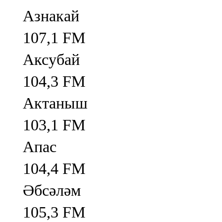
Азнакай
107,1 FM
Аксубай
104,3 FM
Актаныш
103,1 FM
Апас
104,4 FM
Әбсәләм
105,3 FM