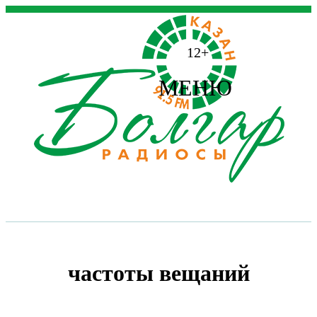
12+
МЕНЮ
частоты вещаний