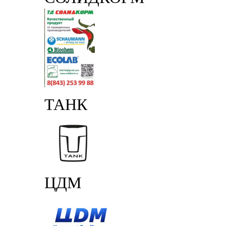
ТАНК
ЦДМ