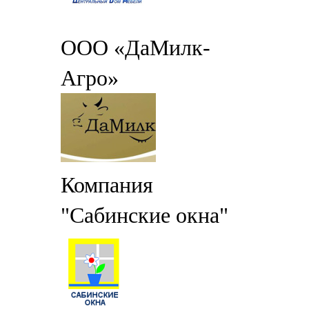
ООО «ДаМилк-
Агро»
Компания
"Сабинские окна"