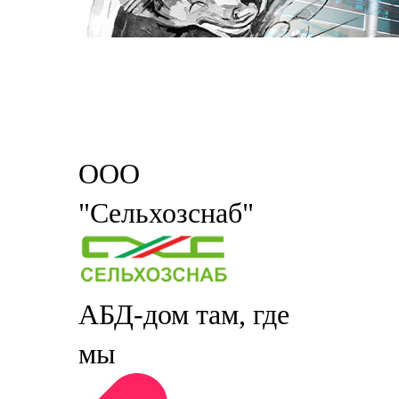
ООО
"Сельхозснаб"
АБД-дом там, где
мы