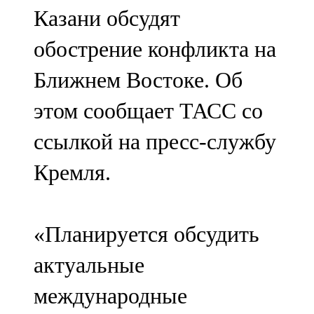
Казани обсудят
107,8 FM
обострение конфликта на
Теләче
Ближнем Востоке. Об
106,1 FM
этом сообщает ТАСС со
Түбән Кама
ссылкой на пресс-службу
102,6 FM
Кремля.
Чирмешән
107,7 FM
«Планируется обсудить
Чистай
актуальные
103,0 FM
международные
Чүпрәле