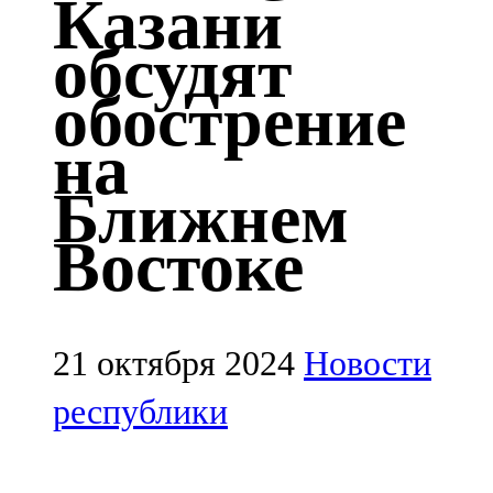
Казани
Казан
обсудят
91,5 FM
обострение
Кайбыч
на
106,1 FM
Ближнем
Кама тамагы
Востоке
71,51 FM
Кукмара
107,9 FM
21 октября 2024
Новости
Лениногорский
республики
102,1 FM