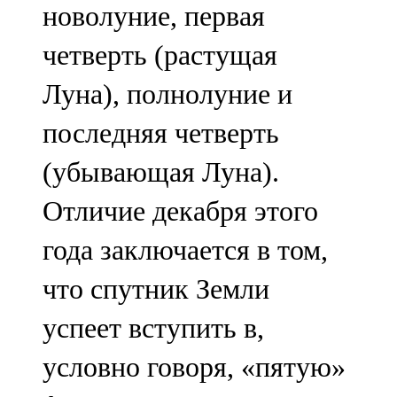
новолуние, первая
91,0 FM
четверть (растущая
Шәмәрдән
Луна), полнолуние и
102,3 FM
последняя четверть
Яңа чишмә
(убывающая Луна).
107,0 FM
Отличие декабря этого
Яр Чаллы
года заключается в том,
105,5 FM
что спутник Земли
успеет вступить в,
условно говоря, «пятую»