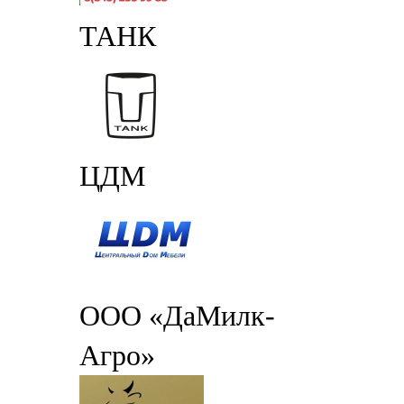
ТАНК
ЦДМ
ООО «ДаМилк-
Агро»