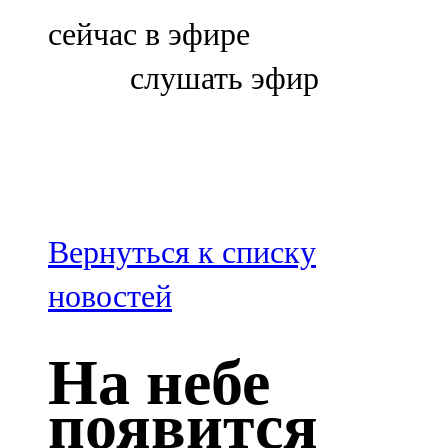
Болгар
сейчас в эфире
106,0 FM
слушать эфир
Бөгелмә
101,7 FM
Буа
100,3 FM
Вернуться к списку
Зәй
новостей
106,6 FM
На небе
Кадыбаш
появится
105,2 FM