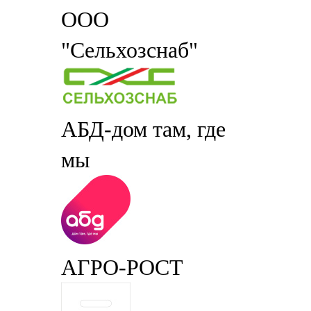
ООО
"Сельхозснаб"
АБД-дом там, где
мы
АГРО-РОСТ