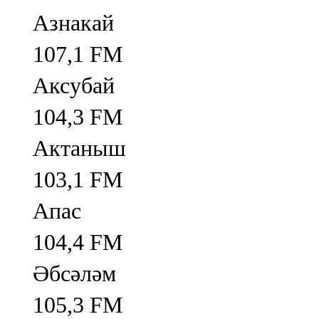
Азнакай
107,1 FM
Аксубай
104,3 FM
Актаныш
103,1 FM
Апас
104,4 FM
Әбсәләм
105,3 FM