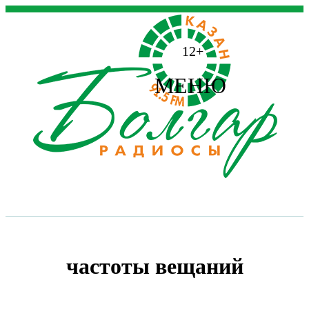
12+
МЕНЮ
частоты вещаний