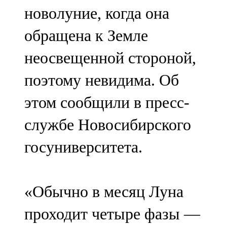
новолуние, когда она
107,8 FM
обращена к Земле
Теләче
неосвещенной стороной,
106,1 FM
поэтому невидима. Об
Түбән Кама
этом сообщили в пресс-
102,6 FM
службе Новосибирского
Чирмешән
госуниверситета.
107,7 FM
Чистай
«Обычно в месяц Луна
103,0 FM
проходит четыре фазы —
Чүпрәле