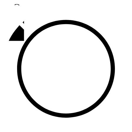
Әлмәт
92,9 FM
Базарлы матак
107,1 FM
Балык бистәсе
104,9 FM
Баулы
107,5 FM
Биләр
101,7 FM