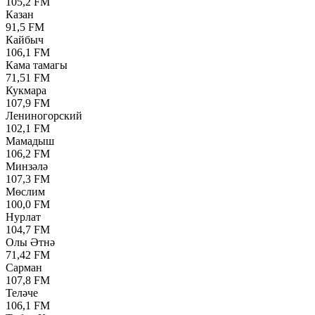
105,2 FM
Казан
91,5 FM
Кайбыч
106,1 FM
Кама тамагы
71,51 FM
Кукмара
107,9 FM
Лениногорский
102,1 FM
Мамадыш
106,2 FM
Минзәлә
107,3 FM
Мөслим
100,0 FM
Нурлат
104,7 FM
Олы Әтнә
71,42 FM
Сарман
107,8 FM
Теләче
106,1 FM