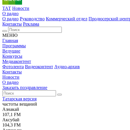
ТАТ
Новости
О радио
О радио
Руководство
Коммерческий отдел
Продюсерский цент
Контакты
Реклама
МЕНЮ
Главная
Программы
Ведущие
Конкурсы
Медиаконтент
Фотолента
Видеоконтент
Аудио-архив
Контакты
Новости
О радио
Заказать поздравление
Татарская версия
частоты вещаний
Азнакай
107,1 FM
Аксубай
104,3 FM