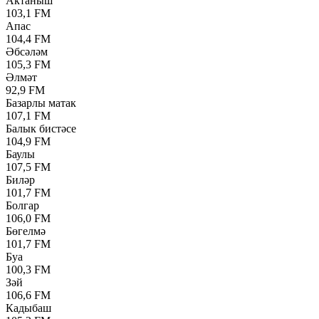
Актаныш
103,1 FM
Апас
104,4 FM
Әбсәләм
105,3 FM
Әлмәт
92,9 FM
Базарлы матак
107,1 FM
Балык бистәсе
104,9 FM
Баулы
107,5 FM
Биләр
101,7 FM
Болгар
106,0 FM
Бөгелмә
101,7 FM
Буа
100,3 FM
Зәй
106,6 FM
Кадыбаш