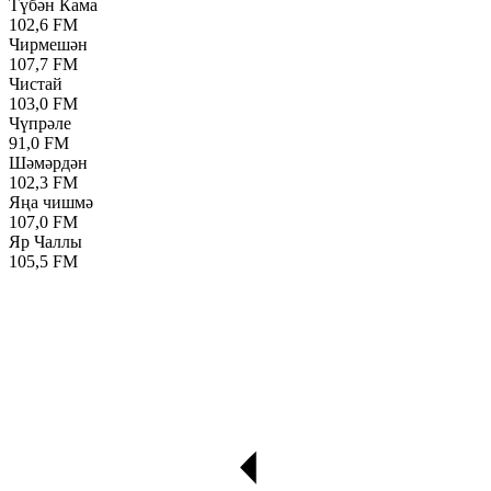
Түбән Кама
102,6 FM
Чирмешән
107,7 FM
Чистай
103,0 FM
Чүпрәле
91,0 FM
Шәмәрдән
102,3 FM
Яңа чишмә
107,0 FM
Яр Чаллы
105,5 FM