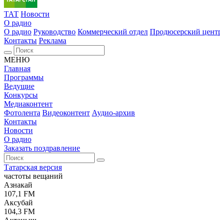
ТАТ
Новости
О радио
О радио
Руководство
Коммерческий отдел
Продюсерский цент
Контакты
Реклама
МЕНЮ
Главная
Программы
Ведущие
Конкурсы
Медиаконтент
Фотолента
Видеоконтент
Аудио-архив
Контакты
Новости
О радио
Заказать поздравление
Татарская версия
частоты вещаний
Азнакай
107,1 FM
Аксубай
104,3 FM