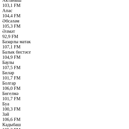
Актаныш
103,1 FM
Апас
104,4 FM
Әбсәләм
105,3 FM
Әлмәт
92,9 FM
Базарлы матак
107,1 FM
Балык бистәсе
104,9 FM
Баулы
107,5 FM
Биләр
101,7 FM
Болгар
106,0 FM
Бөгелмә
101,7 FM
Буа
100,3 FM
Зәй
106,6 FM
Кадыбаш