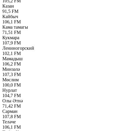
105,2 FM
Казан
91,5 FM
Кайбыч
106,1 FM
Кама тамагы
71,51 FM
Кукмара
107,9 FM
Лениногорский
102,1 FM
Мамадыш
106,2 FM
Минзәлә
107,3 FM
Мөслим
100,0 FM
Нурлат
104,7 FM
Олы Әтнә
71,42 FM
Сарман
107,8 FM
Теләче
106,1 FM