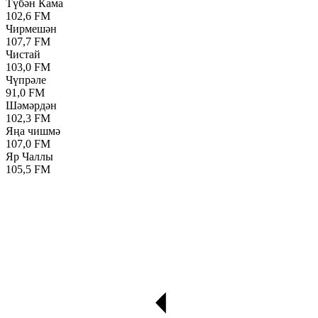
Түбән Кама
102,6 FM
Чирмешән
107,7 FM
Чистай
103,0 FM
Чүпрәле
91,0 FM
Шәмәрдән
102,3 FM
Яңа чишмә
107,0 FM
Яр Чаллы
105,5 FM