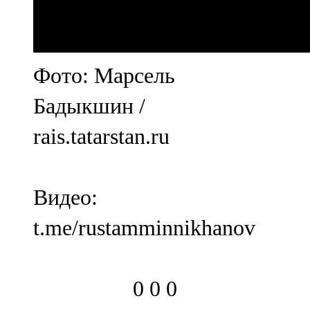
Фото: Марсель
Бадыкшин /
rais.tatarstan.ru
Видео:
t.me/rustamminnikhanov
0
0
0