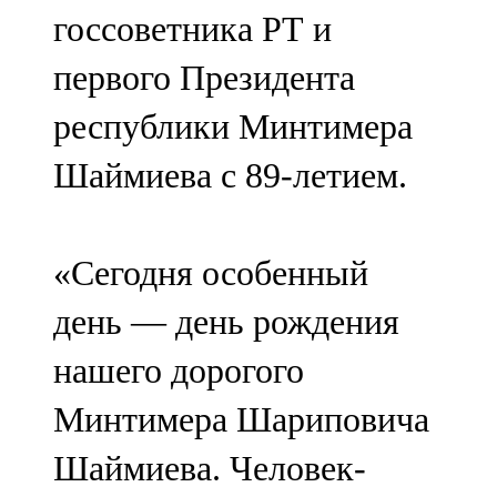
госсоветника РТ и
107,8 FM
первого Президента
Теләче
республики Минтимера
106,1 FM
Шаймиева с 89-летием.
Түбән Кама
102,6 FM
«Сегодня особенный
Чирмешән
день — день рождения
107,7 FM
нашего дорогого
Чистай
Минтимера Шариповича
103,0 FM
Шаймиева. Человек-
Чүпрәле