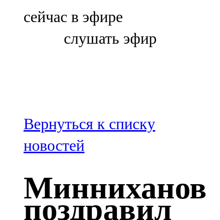
Болгар
сейчас в эфире
106,0 FM
слушать эфир
Бөгелмә
101,7 FM
Буа
100,3 FM
Вернуться к списку
Зәй
новостей
106,6 FM
Минниханов
Кадыбаш
поздравил
105,2 FM