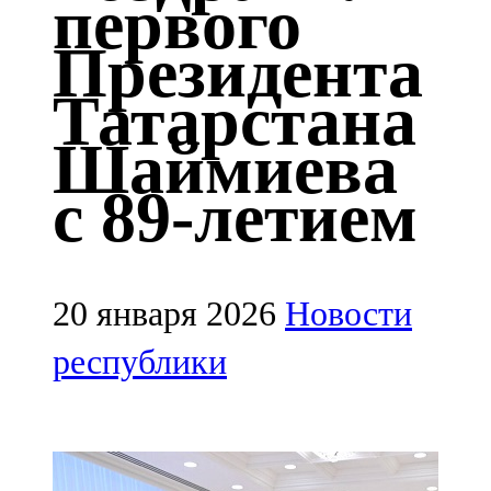
первого
Казан
Президента
91,5 FM
Татарстана
Кайбыч
Шаймиева
106,1 FM
с 89-летием
Кама тамагы
71,51 FM
Кукмара
20 января 2026
Новости
107,9 FM
республики
Лениногорский
102,1 FM