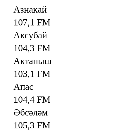
Азнакай
107,1 FM
Аксубай
104,3 FM
Актаныш
103,1 FM
Апас
104,4 FM
Әбсәләм
105,3 FM