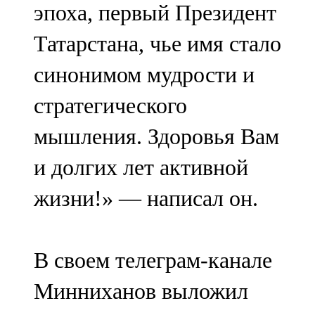
эпоха, первый Президент
91,0 FM
Татарстана, чье имя стало
Шәмәрдән
синонимом мудрости и
102,3 FM
стратегического
Яңа чишмә
мышления. Здоровья Вам
107,0 FM
и долгих лет активной
Яр Чаллы
жизни!» — написал он.
105,5 FM
В своем телеграм-канале
Минниханов выложил