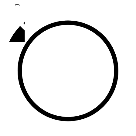
Әлмәт
92,9 FM
Базарлы матак
107,1 FM
Балык бистәсе
104,9 FM
Баулы
107,5 FM
Биләр
101,7 FM