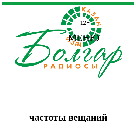
12+
МЕНЮ
частоты вещаний