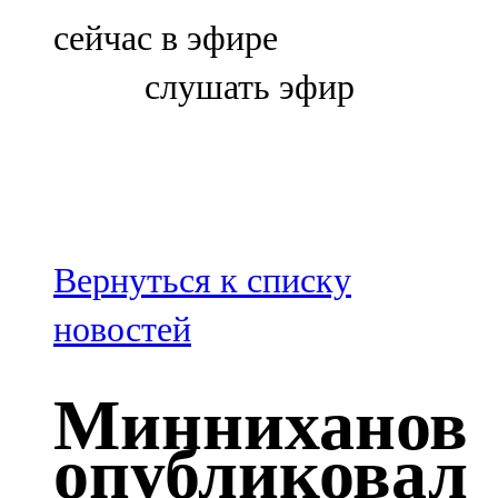
Болгар
сейчас в эфире
106,0 FM
слушать эфир
Бөгелмә
101,7 FM
Буа
100,3 FM
Вернуться к списку
Зәй
новостей
106,6 FM
Минниханов
Кадыбаш
опубликовал
105,2 FM