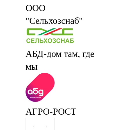
ООО
"Сельхозснаб"
АБД-дом там, где
мы
АГРО-РОСТ