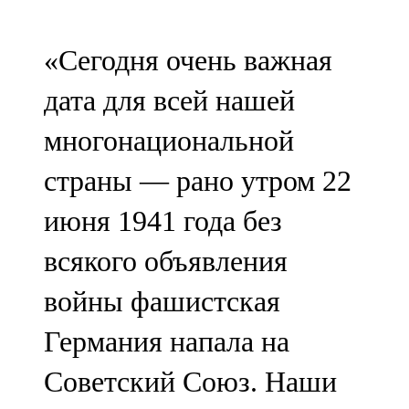
107,8 FM
«Сегодня очень важная
Теләче
дата для всей нашей
106,1 FM
многонациональной
Түбән Кама
страны — рано утром 22
102,6 FM
июня 1941 года без
Чирмешән
всякого объявления
107,7 FM
войны фашистская
Чистай
Германия напала на
103,0 FM
Советский Союз. Наши
Чүпрәле