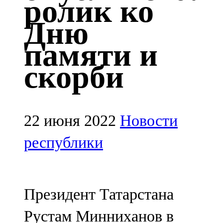
ролик ко
Казан
Дню
91,5 FM
памяти и
Кайбыч
скорби
106,1 FM
Кама тамагы
71,51 FM
22 июня 2022
Новости
Кукмара
республики
107,9 FM
Лениногорский
Президент Татарстана
102,1 FM
Рустам Минниханов в