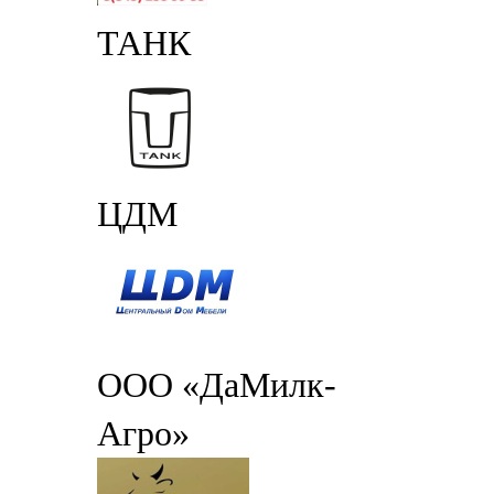
ТАНК
ЦДМ
ООО «ДаМилк-
Агро»