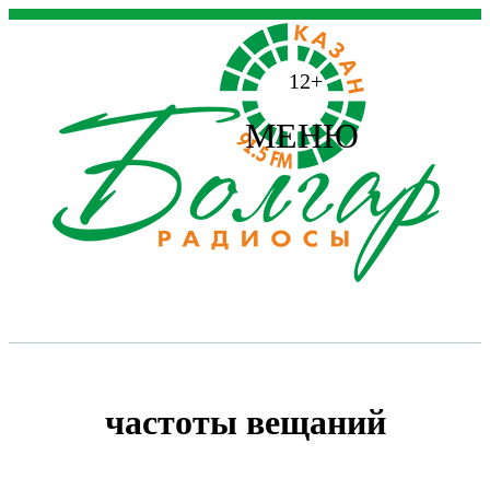
12+
МЕНЮ
частоты вещаний