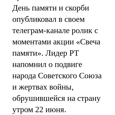
Мамадыш
День памяти и скорби
106,2 FM
опубликовал в своем
Минзәлә
телеграм-канале ролик с
107,3 FM
моментами акции «Свеча
Мөслим
памяти». Лидер РТ
100,0 FM
напомнил о подвиге
Нурлат
народа Советского Союза
104,7 FM
и жертвах войны,
Олы Әтнә
обрушившейся на страну
71,42 FM
утром 22 июня.
Сарман