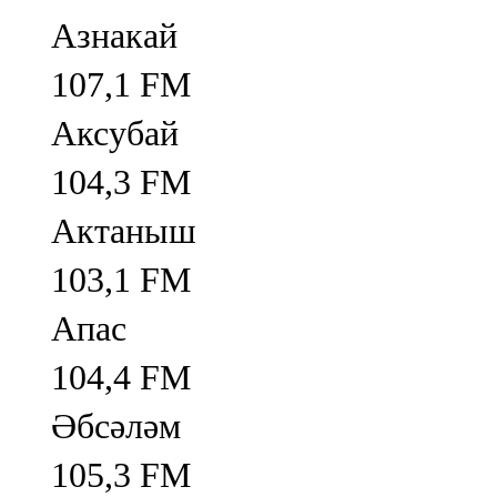
Азнакай
107,1 FM
Аксубай
104,3 FM
Актаныш
103,1 FM
Апас
104,4 FM
Әбсәләм
105,3 FM