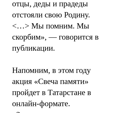
отцы, деды и прадеды
91,0 FM
отстояли свою Родину.
Шәмәрдән
<…> Мы помним. Мы
102,3 FM
скорбим», — говорится в
Яңа чишмә
публикации.
107,0 FM
Яр Чаллы
Напомним, в этом году
105,5 FM
акция «Свеча памяти»
пройдет в Татарстане в
онлайн-формате.