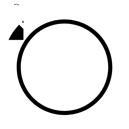
Әлмәт
92,9 FM
Базарлы матак
107,1 FM
Балык бистәсе
104,9 FM
Баулы
107,5 FM
Биләр
101,7 FM