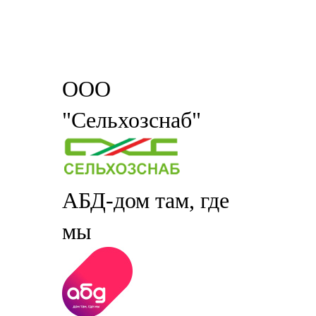
ООО
"Сельхозснаб"
АБД-дом там, где
мы