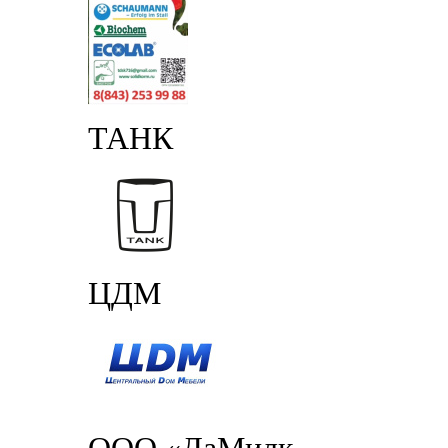
ТАНК
ЦДМ