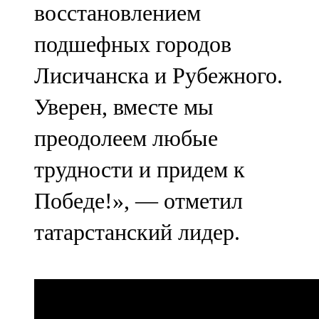
восстановлением
91,0 FM
подшефных городов
Шәмәрдән
Лисичанска и Рубежного.
102,3 FM
Уверен, вместе мы
Яңа чишмә
преодолеем любые
107,0 FM
трудности и придем к
Яр Чаллы
Победе!», — отметил
105,5 FM
татарстанский лидер.