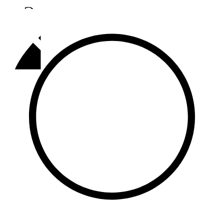
Әлмәт
92,9 FM
Базарлы матак
107,1 FM
Балык бистәсе
104,9 FM
Баулы
107,5 FM
Биләр
101,7 FM