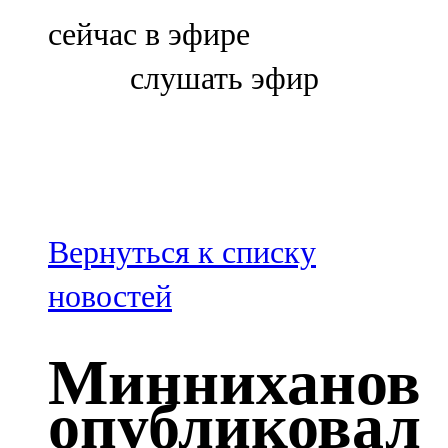
Болгар
сейчас в эфире
106,0 FM
слушать эфир
Бөгелмә
101,7 FM
Буа
100,3 FM
Вернуться к списку
Зәй
новостей
106,6 FM
Минниханов
Кадыбаш
опубликовал
105,2 FM