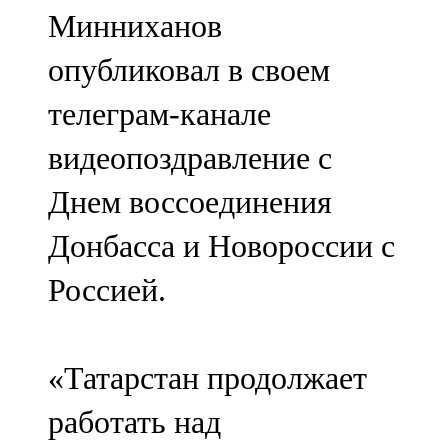
Минниханов
107,8 FM
опубликовал в своем
Теләче
телеграм-канале
106,1 FM
видеопоздравление с
Түбән Кама
Днем воссоединения
102,6 FM
Донбасса и Новороссии с
Чирмешән
Россией.
107,7 FM
Чистай
«Татарстан продолжает
103,0 FM
работать над
Чүпрәле