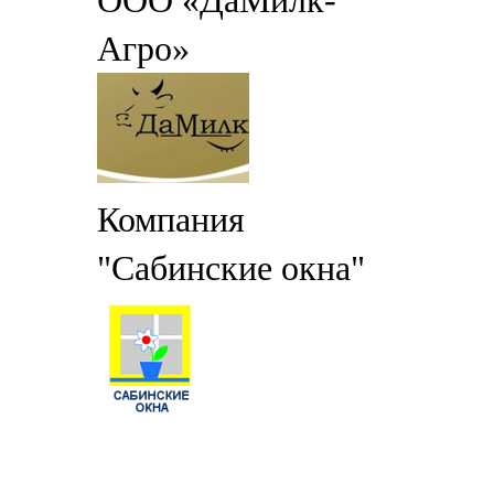
ООО «ДаМилк-
Агро»
Компания
"Сабинские окна"