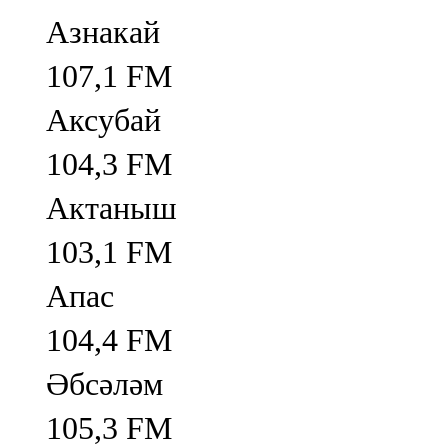
Азнакай
107,1 FM
Аксубай
104,3 FM
Актаныш
103,1 FM
Апас
104,4 FM
Әбсәләм
105,3 FM