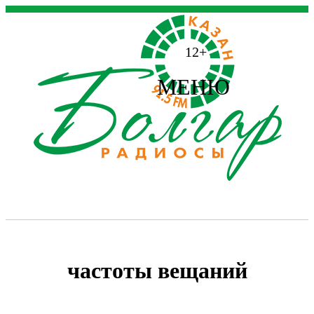
12+
МЕНЮ
частоты вещаний